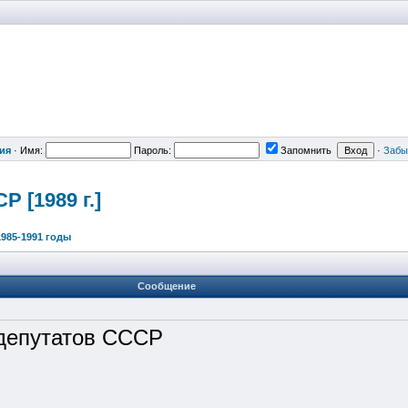
ия
·
Имя:
Пароль:
Запомнить
·
Забы
 [1989 г.]
1985-1991 годы
Сообщение
депутатов СССР