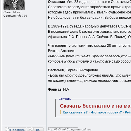
Описание
: Уже 23 года прошло, как в Советско
Советского телевидения заработала прямая тра
которые здесь принимались, имели судьбоносное
Стаж:
14 лет
Сообщений:
766
Не обошлось тут и без сенсации. Выборы предсе
В 1989-1991 съезда народных депутатов СССР фо
В последний день Съезда ряд радикально настро
Афанасьев, Г. Х. Попов, А. А. Собчак, В. Пальм
Что говорят участники того съезда 20 лет спустя:
Виктор Алкснис:
«
Мы были романтиками. Предполагалось,что нак
которые нужны стране и как-то все само собой
Васильев, Сергей Викторович
«
Если бы кто-то предположил тогда, что имен
по-тихому смоются, сложат полномочия, исчезну
Формат
: FLV
Скачать
Скачать бесплатно и на м
Как скачивать?
·
Что такое торрент?
·
Рей
_________________
http://2v3.su/
Создание сайтов