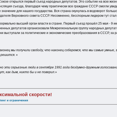
м Союзе открылся первый съезд народных депутатов. Это событие на всю жизн
нсляция съезда, благодаря чему практически все граждане СССР смогли уви
 значение для нашего государства. Вся страна окунулась в водоворот большо
дателя Верховного совета СССР. Несомненно, бесспорным лидером тут стал 
рмально высший орган власти в стране. Первый съезд прошёл 25 мая - 9 ию
енных депутатов организховали Межрегиональную группу народных депутатов 
). Они выступали за политические и экономические преобразования в СССР, з
онец мы получили свободу, что наконец соберемся, что мы самые умные, з
 решится.
»
но эти серьезные люди в сентябре 1991 года бездумно-дружным голосован
т, как дым, никто бы и не поверил.
»
аксимальной скорости!
тинг и ограничения