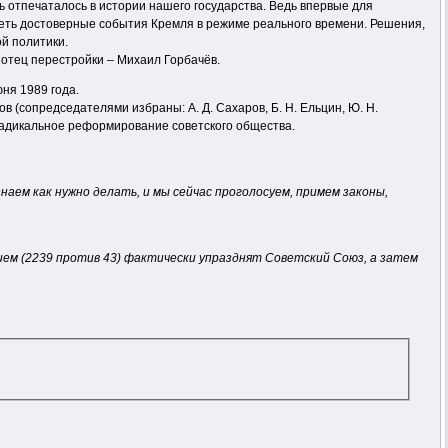
ь отпечаталось в истории нашего государства. Ведь впервые для
деть достоверные события Кремля в режиме реального времени. Решения,
й политики.
отец перестройки – Михаил Горбачёв.
ня 1989 года.
(сопредседателями избраны: А. Д. Сахаров, Б. Н. Ельцин, Ю. Н.
а радикальное реформирование советского общества.
наем как нужно делать, и мы сейчас проголосуем, примем законы,
ием (2239 против 43) фактически упразднят Советский Союз, а затем