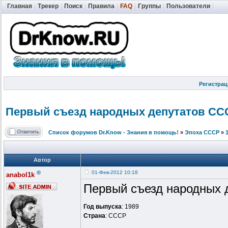
Главная
|
Трекер
|
Поиск
|
Правила
|
FAQ
|
Группы
|
Пользователи
|
Регистрац
Первый съезд народных депутатов СССР
Список форумов Dr.Know - Знания в помощь!
»
Эпоха СССР
»
Автор
®
01-Фев-2012 10:18
anabol1k
Первый съезд народных 
Год выпуска
: 1989
Страна
: СССР