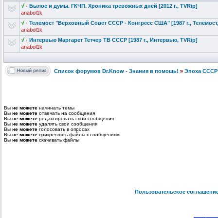
√
·
Былое и думы. ГКЧП. Хроника тревожных дней [2012 г., TVRip]
anabol1k
√
·
Телемост "Верховн
ый Совет СССР - Конгресс США" [1987 г., Телемост
anabol1k
√
·
Интервью Маргарет Тетчер ТВ СССР [1987 г., Интервью, TVRip]
anabol1k
Список форумов Dr.Know - Знания в помощь!
»
Эпоха СССР
Вы
не можете
начинать темы
Вы
не можете
отвечать на сообщения
Вы
не можете
редактировать свои сообщения
Вы
не можете
удалять свои сообщения
Вы
не можете
голосовать в опросах
Вы
не можете
прикреплять файлы к сообщениям
Вы
не можете
скачивать файлы
Пользовательское соглашени