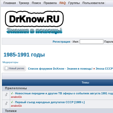
Главная
|
Трекер
|
Поиск
|
Правила
|
FAQ
|
Группы
|
Пользователи
|
Регистрация
·
Имя:
Парол
1985-1991 годы
Модераторы
Список форумов Dr.Know - Знания в помощь!
»
Эпоха СССР
Темы
Прилеплены
√
·
Новостные передачи и другие ТВ эфиры о событиях августа 1991 года
anabol1k
√
·
Первый съезд народных депутатов СССР [1989 г.]
anabol1k
Топики