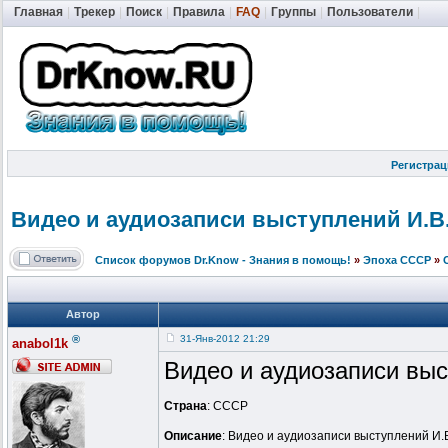
Главная
|
Трекер
|
Поиск
|
Правила
|
FAQ
|
Группы
|
Пользователи
|
Регистрац
Видео и аудиозаписи выступлений И.В
Список форумов Dr.Know - Знания в помощь!
»
Эпоха СССР
»
Автор
®
31-Янв-2012 21:29
anabol1k
Видео и аудиозаписи выс
Страна
: СССР
Описание
: Видео и аудиозаписи выступлений И.В