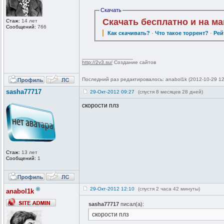
Скачать
Скачать бесплатно и на м
Стаж:
14 лет
Сообщений:
766
Как скачивать?
·
Что такое торрент?
·
Рей
_________________
http://2v3.su/
Создание сайтов
Последний раз редактировалось: anabol1k (2012-10-29 12
sasha77717
29-Окт-2012 09:27
(спустя 8 месяцев 28 дней)
скорости плз
Стаж:
13 лет
Сообщений:
1
®
29-Окт-2012 12:10
(спустя 2 часа 42 минуты)
anabol1k
sasha77717
писал(а):
скорости плз