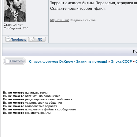
Торрент оказался битым. Перезалил, вернулся на
Скачайте новый торрент-файл.
_________________
http://2v3.su/
Создание сайтов
Стаж:
14 лет
Сообщений:
766
По
Список форумов Dr.Know - Знания в помощь!
»
Эпоха СССР
»
Вы
не можете
начинать темы
Вы
не можете
отвечать на сообщения
Вы
не можете
редактировать свои сообщения
Вы
не можете
удалять свои сообщения
Вы
не можете
голосовать в опросах
Вы
не можете
прикреплять файлы к сообщениям
Вы
не можете
скачивать файлы