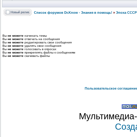
Список форумов Dr.Know - Знания в помощь!
»
Эпоха СССР
Вы
не можете
начинать темы
Вы
не можете
отвечать на сообщения
Вы
не можете
редактировать свои сообщения
Вы
не можете
удалять свои сообщения
Вы
не можете
голосовать в опросах
Вы
не можете
прикреплять файлы к сообщениям
Вы
не можете
скачивать файлы
Пользовательское соглашени
Мультимедиа-
Созд