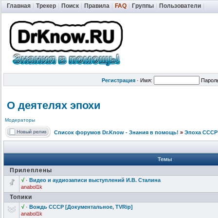
Главная
|
Трекер
|
Поиск
|
Правила
|
FAQ
|
Группы
|
Пользователи
|
Регистрация
·
Имя:
Парол
О деятелях эпохи
Модераторы
Список форумов Dr.Know - Знания в помощь!
»
Эпоха СССР
Темы
Прилеплены
√
·
Видео и аудиозаписи выступлений И.В. Сталина
anabol1k
Топики
√
·
Вождь СССР [Документальн
ое, TVRip]
anabol1k