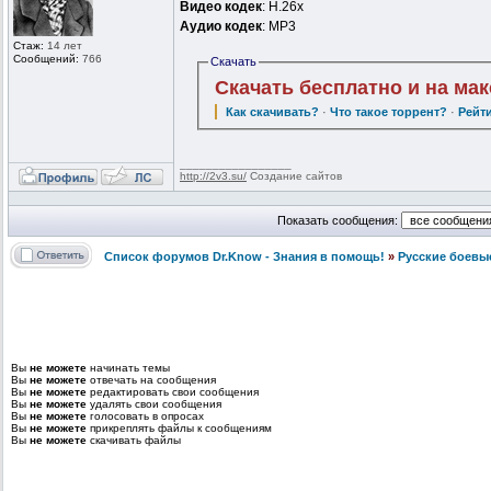
Видео кодек
: H.26x
Аудио кодек
: MP3
Стаж:
14 лет
Сообщений:
766
Скачать
Скачать бесплатно и на ма
Как скачивать?
·
Что такое торрент?
·
Рейт
_________________
http://2v3.su/
Создание сайтов
Показать сообщения:
Список форумов Dr.Know - Знания в помощь!
»
Русские боевы
Вы
не можете
начинать темы
Вы
не можете
отвечать на сообщения
Вы
не можете
редактировать свои сообщения
Вы
не можете
удалять свои сообщения
Вы
не можете
голосовать в опросах
Вы
не можете
прикреплять файлы к сообщениям
Вы
не можете
скачивать файлы