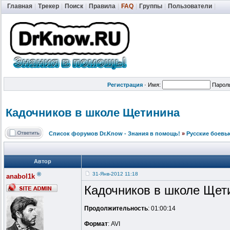
Главная
|
Трекер
|
Поиск
|
Правила
|
FAQ
|
Группы
|
Пользователи
|
Регистрация
·
Имя:
Парол
Кадочников в школе Щетинина
Список форумов Dr.Know - Знания в помощь!
»
Русские боевы
Автор
®
31-Янв-2012 11:18
anabol1k
Кадочников в школе Щет
Продолжительность
: 01:00:14
Формат
: AVI