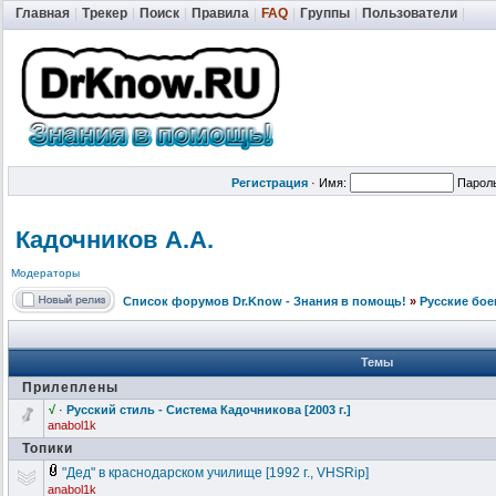
Главная
|
Трекер
|
Поиск
|
Правила
|
FAQ
|
Группы
|
Пользователи
|
Регистрация
·
Имя:
Парол
Кадочников А.А.
Модераторы
Список форумов Dr.Know - Знания в помощь!
»
Русские бое
Темы
Прилеплены
√
·
Русский стиль - Система Кадочникова [2003 г.]
anabol1k
Топики
"Дед" в краснодарско
м училище [1992 г., VHSRip]
anabol1k