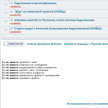
√
·
Кадочников в школе Щетинина
anabol1k
√
·
"Дед" со съёмочной группой [VHSRip]
anabol1k
√
·
Отрывки занятий по Русскому стилю системы Кадочникова
anabol1k
√
·
Старое видео с Алексеем Алексеевичем
Кадочниковым
[VHSRip]
anabol1k
Список форумов Dr.Know - Знания в помощь!
»
Русские бое
Вы
не можете
начинать темы
Вы
не можете
отвечать на сообщения
Вы
не можете
редактировать свои сообщения
Вы
не можете
удалять свои сообщения
Вы
не можете
голосовать в опросах
Вы
не можете
прикреплять файлы к сообщениям
Вы
не можете
скачивать файлы
Пользовательское соглашени