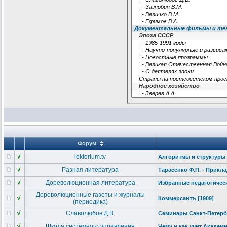
Форум
√
lektorium.tv
Алгоритмы и структуры д
√
Разная литература
Тарасенко Ф.П. - Прикла
√
Дореволюционная литература
Избранные педагогичес
Дореволюционные газеты и журналы
√
Коммерсантъ [1909]
(периодика)
√
Славолюбов Д.В.
Семинары Санкт-Петерб
√
Школа системного управления
Чему и как учит Академ