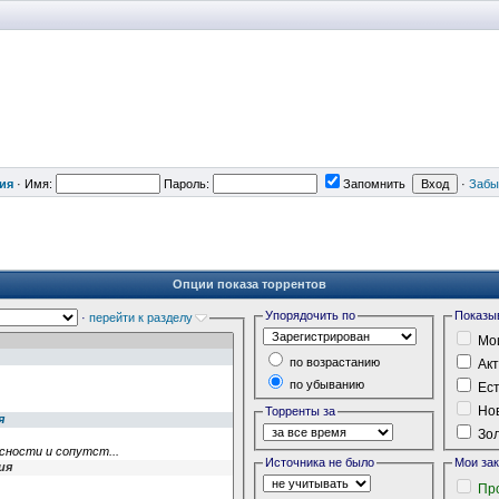
ия
·
Имя:
Пароль:
Запомнить
·
Забы
Опции показа торрентов
Упорядочить по
Показы
·
перейти к разделу
Мои
по возрастанию
Акт
по убыванию
Ест
Нов
Торренты за
Зол
Источника не было
Мои за
Пр