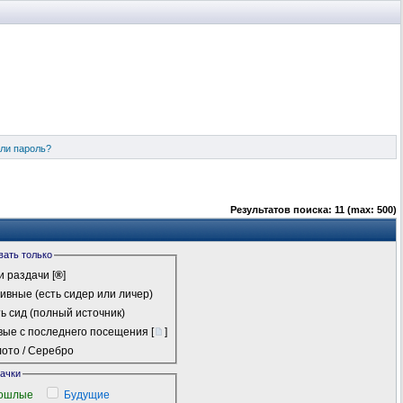
ли пароль?
Результатов поиска: 11 (max: 500)
вать только
 раздачи
[
®
]
ивные (есть сидер или личер)
ь сид (полный источник)
ые с последнего посещения
[
]
ото / Серебро
качки
ошлые
Будущие