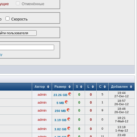
кущие
Отменённые
р
Скорость
ку
Автор
Размер
S
L
C
Добавлен
19:44
admin
0
0
5
23.26 GB
27-Окт-12
18:57
admin
0
0
1
5 MB
26-Окт-12
18:46
admin
0
0
9
250 MB
26-Окт-12
18:21
admin
0
0
0
3.19 GB
7-Май-12
13:18
admin
0
0
0
3.82 GB
1-Апр-12
23:49
admin
0
0
11