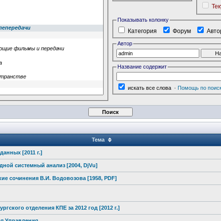
Те
Показывать колонку
Категория
Форум
Авто
Автор
Название содержит
искать все слова
·
Помощь по поис
Тема
анных [2011 г.]
дной системный анализ [2004, DjVu]
к
ие сочинения В.И. Водовозова [1958, PDF]
ургского отделения КПЕ за 2012 год [2012 г.]
ия Управления