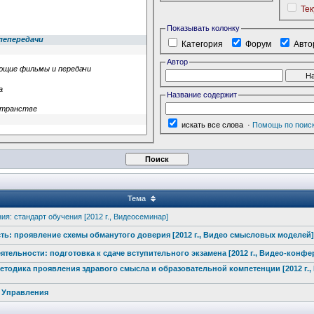
Те
Показывать колонку
Категория
Форум
Авто
Автор
Название содержит
искать все слова
·
Помощь по поис
Тема
я: стандарт обучения [2012 г., Видеосеминар
]
ть
: проявление схемы обманутого доверия [2012 г., Видео смысловых моделей]
ятельности
: подготовка к сдаче вступительно
го экзамена [2012 г., Видео-конфе
етодика проявления здравого смысла и образователь
ной компетенции [2012 г.,
я Управления