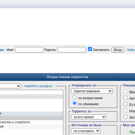
ия
·
Имя:
Пароль:
Запомнить
·
Забы
Опции показа торрентов
Упорядочить по
Показы
·
перейти к разделу
Мои
по возрастанию
Акт
по убыванию
Ест
Нов
Торренты за
Зол
Источника не было
Мои за
Пр