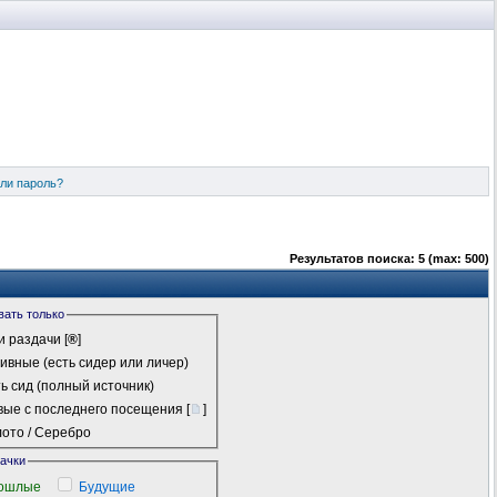
ли пароль?
Результатов поиска: 5 (max: 500)
вать только
 раздачи
[
®
]
ивные (есть сидер или личер)
ь сид (полный источник)
ые с последнего посещения
[
]
ото / Серебро
качки
ошлые
Будущие