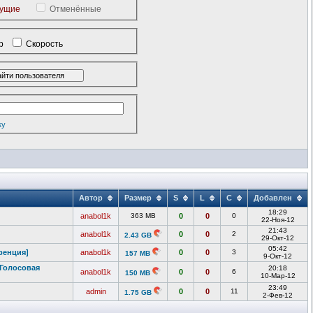
кущие
Отменённые
р
Скорость
ку
Автор
Размер
S
L
C
Добавлен
18:29
anabol1k
363 MB
0
0
0
22-Ноя-12
21:43
anabol1k
0
0
2
2.43 GB
29-Окт-12
05:42
р
енция]
anabol1k
0
0
3
157 MB
9-Окт-12
 Голосовая
20:18
anabol1k
0
0
6
150 MB
10-Мар-12
23:49
admin
0
0
11
1.75 GB
2-Фев-12