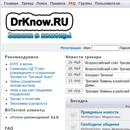
Главная
|
Трекер
|
Поиск
|
Правила
|
FAQ
|
Группы
|
Пользователи
|
Регистрация
·
Имя:
Парол
Рекомендуемое
Новости трекера
25-Май
Всероссийский слёт Трезв
КУРС в жизнь
Семинары ОД "Союз
28-Май
Всероссийский слёт Трезвос
утверждения и сохранения
02-Май
Концерт Трояна!
Трезвости "Трезвый Урал"
11-Апр
Трезвая Тюмень в рабочей
Тайны управления
Думы...
человечеством
Чему и как учит Академия
09-Апр
Трезвая Тюмень в рабочей
Управления
Трезво о политике
Беседка
Экономика аэрофлота
Фо
BitTorrent клиенты
Правдивые новости
Модераторы:
Модераторы
uTorrent
(рекомендуемый:
3.1.3
)
Свободное общение
FAQ
Модераторы:
,
Artem
Модераторы