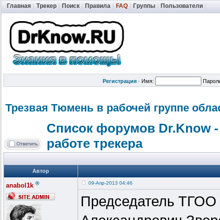
Главная
|
Трекер
|
Поиск
|
Правила
|
FAQ
|
Группы
|
Пользователи
|
Регистрация
·
Имя:
Парол
Трезвая Тюмень в рабочей группе обл
Список форумов Dr.Know -
работе трекера
Автор
®
09-Апр-2013 04:46
anabol1k
Председатель ТГОО 