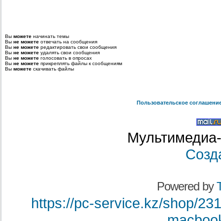
Вы
можете
начинать темы
Вы
не можете
отвечать на сообщения
Вы
не можете
редактировать свои сообщения
Вы
не можете
удалять свои сообщения
Вы
не можете
голосовать в опросах
Вы
не можете
прикреплять файлы к сообщениям
Вы
можете
скачивать файлы
Пользовательское соглашени
Мультимедиа-
Созд
Powered by
T
https://pc-service.kz/shop/23
macbook