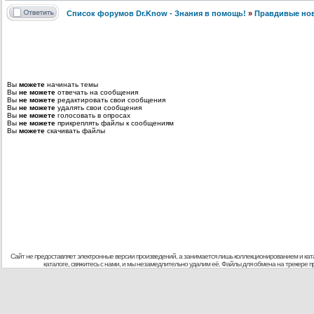
Список форумов Dr.Know - Знания в помощь!
»
Правдивые но
Вы
можете
начинать темы
Вы
не можете
отвечать на сообщения
Вы
не можете
редактировать свои сообщения
Вы
не можете
удалять свои сообщения
Вы
не можете
голосовать в опросах
Вы
не можете
прикреплять файлы к сообщениям
Вы
можете
скачивать файлы
Сайт не предоставляет электронные версии произведений, а занимается лишь коллекционированием и кат
каталоге, свяжитесь с нами, и мы незамедлительно удалим её. Файлы для обмена на трекере 