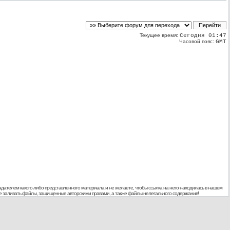
Текущее время:
Сегодня 01:47
Часовой пояс:
GMT
дателем какого-либо представленного материала и не желаете, чтобы ссылка на него находилась в нашем
 не заливать файлы, защищенные авторскими правами, а также файлы нелегального содержания!