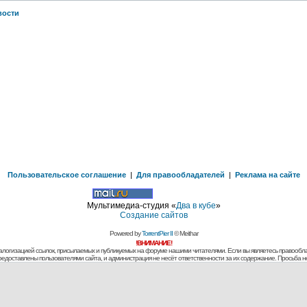
вости
Пользовательское соглашение
|
Для правообладателей
|
Реклама на сайте
Мультимедиа-студия «
Два в кубе
»
Создание сайтов
Powered by
TorrentPier II
© Meithar
!ВНИМАНИЕ!
алогизацией ссылок, присылаемых и публикуемых на форуме нашими читателями. Если вы являетесь правообла
предоставлены пользователями сайта, и администрация не несёт ответственности за их содержание. Просьба