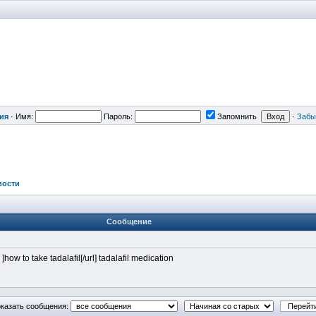
ия
·
Имя:
Пароль:
Запомнить
·
Забы
вости
Сообщение
 ]how to take tadalafil[/url] tadalafil medication
казать сообщения: