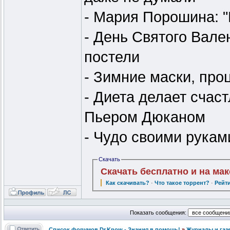
- Мария Порошина: 
- День Святого Вале
постели
- Зимние маски, про
- Диета делает счас
Пьером Дюканом
- Чудо своими рукам
Скачать
Скачать бесплатно и на ма
Как скачивать?
·
Что такое торрент?
·
Рейт
Показать сообщения:
Список форумов Dr.Know - Знания в помощь!
»
Журналы и газ