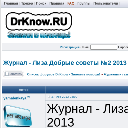
Главная
|
Трекер
|
Поиск
|
Правила
|
FAQ
|
Группы
|
Пользователи
|
Регистрация
·
Имя:
Парол
Журнал - Лиза Добрые советы №2 2013 
Список форумов Dr.Know - Знания в помощь!
»
Журналы и газ
Автор
®
27-Фев-2013 04:00
yamalenkaya
Журнал - Лиз
2013