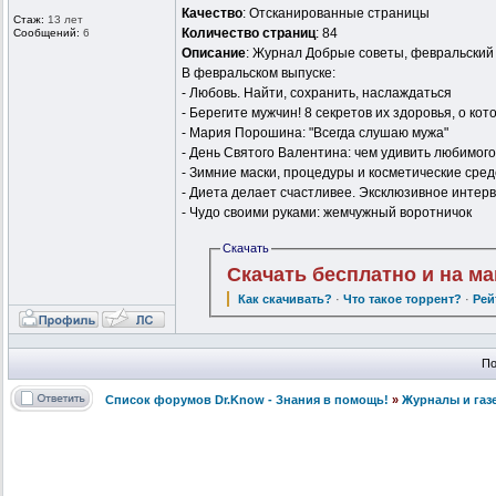
Качество
: Отсканированные страницы
Стаж:
13 лет
Количество страниц
: 84
Сообщений:
6
Описание
: Журнал Добрые советы, февральский 
В февральском выпуске:
- Любовь. Найти, сохранить, наслаждаться
- Берегите мужчин! 8 секретов их здоровья, о ко
- Мария Порошина: "Всегда слушаю мужа"
- День Святого Валентина: чем удивить любимого
- Зимние маски, процедуры и косметические сред
- Диета делает счастливее. Эксклюзивное интер
- Чудо своими руками: жемчужный воротничок
Скачать
Скачать бесплатно и на м
Как скачивать?
·
Что такое торрент?
·
Рей
По
Список форумов Dr.Know - Знания в помощь!
»
Журналы и газ