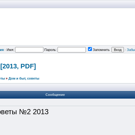
ия
·
Имя:
Пароль:
Запомнить
·
Забы
[2013, PDF]
еты
»
Дом и быт, советы
Сообщение
оветы №2 2013