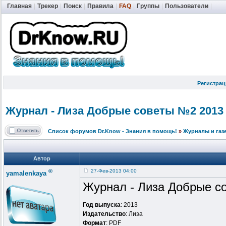
Главная
|
Трекер
|
Поиск
|
Правила
|
FAQ
|
Группы
|
Пользователи
|
Регистрац
Журнал - Лиза Добрые советы №2 2013 
Список форумов Dr.Know - Знания в помощь!
»
Журналы и газ
Автор
®
27-Фев-2013 04:00
yamalenkaya
Журнал - Лиза Добрые с
Год выпуска
: 2013
Издательство
: Лиза
Формат
: PDF