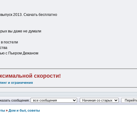
выпуск 2013. Скачать бесплатно
торых вы даже не думали
 в постели
ства
вью с Пьером Дюканом
аксимальной скорости!
тинг и ограничения
казать сообщения:
еты
»
Дом и быт, советы