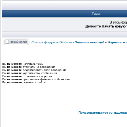
Темы
В этом фо
Щёлкните
Начать новую 
Список форумов Dr.Know - Знания в помощь!
»
Журналы и 
Вы
не можете
начинать темы
Вы
не можете
отвечать на сообщения
Вы
не можете
редактировать свои сообщения
Вы
не можете
удалять свои сообщения
Вы
не можете
голосовать в опросах
Вы
не можете
прикреплять файлы к сообщениям
Вы
не можете
скачивать файлы
Пользовательское соглашени