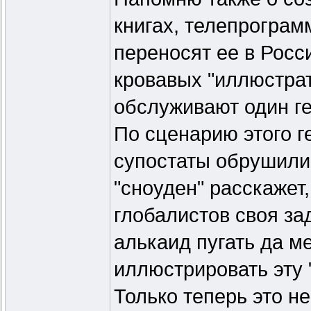
книгах, телепрограм
переносят ее в Росс
кровавых "иллюстрат
обслуживают один г
По сценарию этого г
супостаты обрушили 
"сноуден" расскажет,
глобалистов своя за
алькаид пугать да ме
иллюстрировать эту 
Только теперь это н