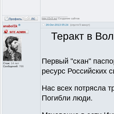
_________________
http://2v3.su/
Создание сайтов
®
26-Окт-2013 05:24
(спустя 5 минут)
anabol1k
Теракт в Во
Первый "скан" пасп
Стаж:
14 лет
Сообщений:
766
ресурс Российских с
Нас всех потрясла тр
Погибли люди.