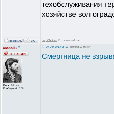
техобслуживания тер
хозяйстве волгоград
_________________
http://2v3.su/
Создание сайтов
®
26-Окт-2013 05:13
(спустя 17 минут)
anabol1k
Смертница не взрыва
Стаж:
14 лет
Сообщений:
766