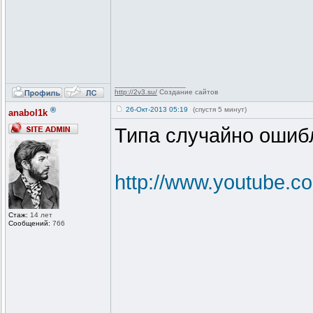
_________________
http://2v3.su/
Создание сайтов
®
26-Окт-2013 05:19
(спустя 5 минут)
anabol1k
Типа случайно ошибл
http://www.youtube
Стаж:
14 лет
Сообщений:
766