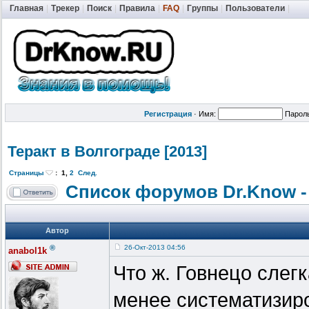
Главная
|
Трекер
|
Поиск
|
Правила
|
FAQ
|
Группы
|
Пользователи
|
Регистрация
·
Имя:
Парол
Теракт в Волгограде [2013]
Страницы
:
1
,
2
След.
Список форумов Dr.Know -
Автор
®
26-Окт-2013 04:56
anabol1k
Что ж. Говнецо слег
менее систематизиро