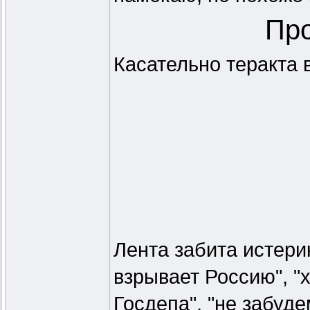
Про
Касательно теракта 
Лента забита истери
взрывает Россию", "х
Госдепа", "не забуде