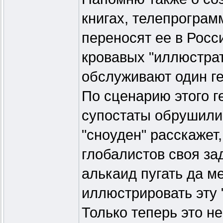
книгах, телепрограм
переносят ее в Росс
кровавых "иллюстрат
обслуживают один г
По сценарию этого г
супостаты обрушили 
"сноуден" расскажет,
глобалистов своя за
алькаид пугать да ме
иллюстрировать эту 
Только теперь это н