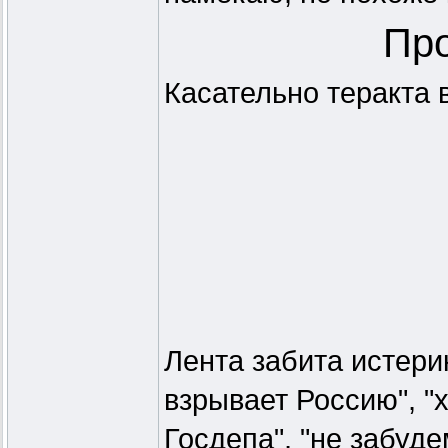
Про
Касательно теракта 
Лента забита истери
взрывает Россию", "х
Госдепа", "не забуде