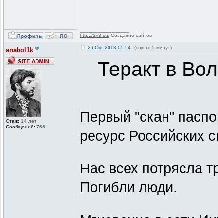
_________________
http://2v3.su/
Создание сайтов
®
26-Окт-2013 05:24
(спустя 5 минут)
anabol1k
Теракт в Во
Первый "скан" пасп
Стаж:
14 лет
Сообщений:
766
ресурс Российских с
Нас всех потрясла тр
Погибли люди.