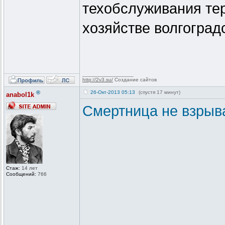
техобслуживания тер
хозяйстве волгоград
_________________
http://2v3.su/
Создание сайтов
®
26-Окт-2013 05:13
(спустя 17 минут)
anabol1k
Смертница не взрыва
Стаж:
14 лет
Сообщений:
766