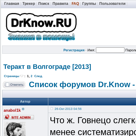
Главная
|
Трекер
|
Поиск
|
Правила
|
FAQ
|
Группы
|
Пользователи
|
Регистрация
·
Имя:
Парол
Теракт в Волгограде [2013]
Страницы
:
1
,
2
След.
Список форумов Dr.Know -
Автор
®
26-Окт-2013 04:56
anabol1k
Что ж. Говнецо слег
менее систематизиро