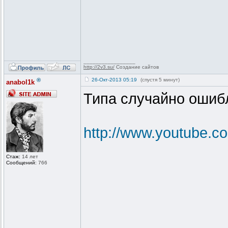
_________________
http://2v3.su/
Создание сайтов
®
26-Окт-2013 05:19
(спустя 5 минут)
anabol1k
Типа случайно ошибл
http://www.youtube
Стаж:
14 лет
Сообщений:
766