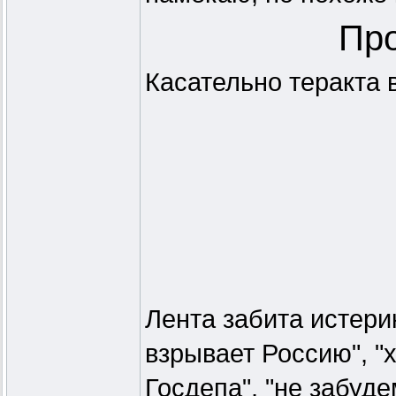
Про
Касательно теракта 
Лента забита истери
взрывает Россию", "х
Госдепа", "не забуде