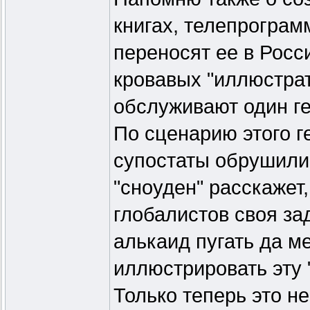
книгах, телепрограм
переносят ее в Росс
кровавых "иллюстрат
обслуживают один г
По сценарию этого г
супостаты обрушили 
"сноуден" расскажет,
глобалистов своя за
алькаид пугать да ме
иллюстрировать эту 
Только теперь это н