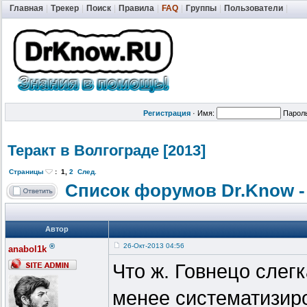
Главная
|
Трекер
|
Поиск
|
Правила
|
FAQ
|
Группы
|
Пользователи
|
Регистрация
·
Имя:
Парол
Теракт в Волгограде [2013]
Страницы
:
1
,
2
След.
Список форумов Dr.Know -
Автор
®
26-Окт-2013 04:56
anabol1k
Что ж. Говнецо слег
менее систематизиро