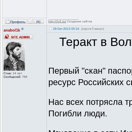
_________________
http://2v3.su/
Создание сайтов
®
26-Окт-2013 05:24
(спустя 5 минут)
anabol1k
Теракт в Во
Первый "скан" пасп
Стаж:
14 лет
Сообщений:
766
ресурс Российских с
Нас всех потрясла тр
Погибли люди.