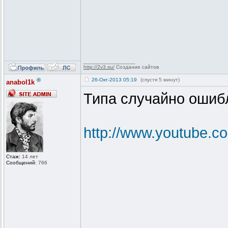
_________________
http://2v3.su/
Создание сайтов
®
26-Окт-2013 05:19
(спустя 5 минут)
anabol1k
Типа случайно ошибл
http://www.youtube
Стаж:
14 лет
Сообщений:
766