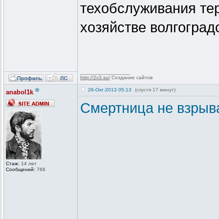
техобслуживания тер
хозяйстве волгоград
_________________
http://2v3.su/
Создание сайтов
®
26-Окт-2013 05:13
(спустя 17 минут)
anabol1k
Смертница не взрыва
Стаж:
14 лет
Сообщений:
766