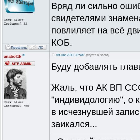
Вряд ли сильно ошиб
свидетелями знамена
Стаж:
14 лет
Сообщений:
32
повлиляет на всё дв
КОБ.
®
09-Авг-2012 17:46
(спустя 6 часов)
anabol1k
Буду добавлять глав
Жаль, что АК ВП ССС
"индивидологию", о 
Стаж:
14 лет
Сообщений:
766
в исчезнувшей запис
заикался...