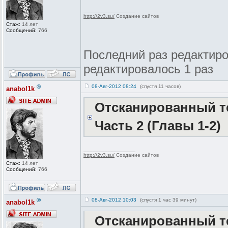
_________________
http://2v3.su/
Создание сайтов
Стаж:
14 лет
Сообщений:
766
Последний раз редактиров
редактировалось 1 раз
®
08-Авг-2012 08:24
(спустя 11 часов)
anabol1k
Отсканированный те
Часть 2 (Главы 1-2)
_________________
http://2v3.su/
Создание сайтов
Стаж:
14 лет
Сообщений:
766
®
08-Авг-2012 10:03
(спустя 1 час 39 минут)
anabol1k
Отсканированный те