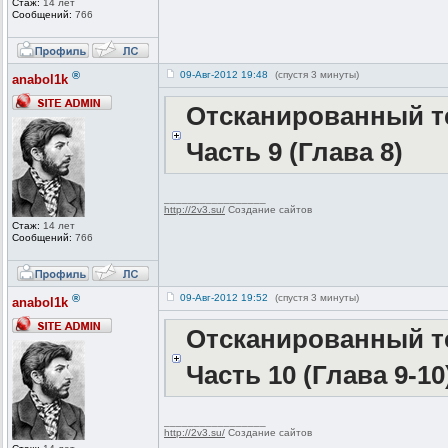
Стаж:
14 лет
Сообщений:
766
®
09-Авг-2012 19:48
(спустя 3 минуты)
anabol1k
Отсканированный те
Часть 9 (Глава 8)
_________________
http://2v3.su/
Создание сайтов
Стаж:
14 лет
Сообщений:
766
®
09-Авг-2012 19:52
(спустя 3 минуты)
anabol1k
Отсканированный те
Часть 10 (Глава 9-10
_________________
http://2v3.su/
Создание сайтов