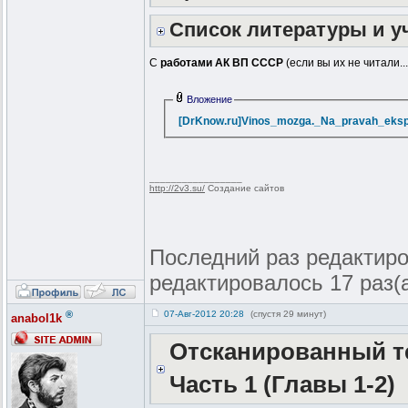
Список литературы и 
С
работами АК ВП СССР
(если вы их не читали.
Вложение
[DrKnow.ru]Vinos_mozga._Na_pravah_eksper
_________________
http://2v3.su/
Создание сайтов
Последний раз редактиров
редактировалось 17 раз(
®
07-Авг-2012 20:28
(спустя 29 минут)
anabol1k
Отсканированный те
Часть 1 (Главы 1-2)