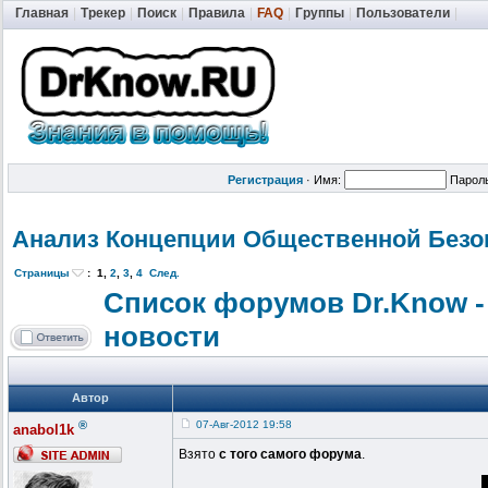
Главная
|
Трекер
|
Поиск
|
Правила
|
FAQ
|
Группы
|
Пользователи
|
Регистрация
·
Имя:
Парол
Анализ Концепции Общественной
Безо
Страницы
:
1
,
2
,
3
,
4
След.
Список форумов Dr.Know -
новости
Автор
®
07-Авг-2012 19:58
anabol1k
Взято
с того самого форума
.