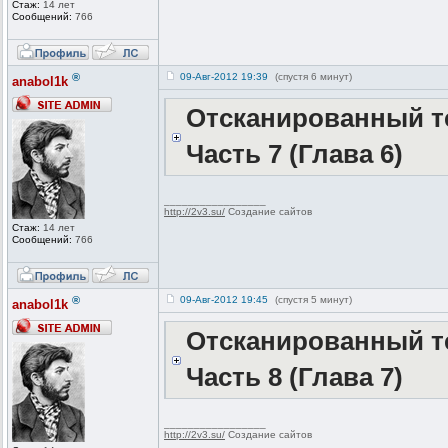
Стаж:
14 лет
Сообщений:
766
®
09-Авг-2012 19:39
(спустя 6 минут)
anabol1k
Отсканированный те
Часть 7 (Глава 6)
_________________
http://2v3.su/
Создание сайтов
Стаж:
14 лет
Сообщений:
766
®
09-Авг-2012 19:45
(спустя 5 минут)
anabol1k
Отсканированный те
Часть 8 (Глава 7)
_________________
http://2v3.su/
Создание сайтов