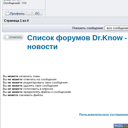
Сообщений:
766
Страница
1
из
4
Показать сообщения:
Список форумов Dr.Know -
новости
Вы
можете
начинать темы
Вы
не можете
отвечать на сообщения
Вы
не можете
редактировать свои сообщения
Вы
не можете
удалять свои сообщения
Вы
не можете
голосовать в опросах
Вы
не можете
прикреплять файлы к сообщениям
Вы
можете
скачивать файлы
Пользовательское соглашени