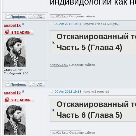
индивидологии как не
_________________
http://2v3.su/
Создание сайтов
®
09-Авг-2012 19:31
(спустя 1 час 44 минуты)
anabol1k
Отсканированный те
Часть 5 (Глава 4)
_________________
http://2v3.su/
Создание сайтов
Стаж:
14 лет
Сообщений:
766
®
09-Авг-2012 19:33
(спустя 2 минуты)
anabol1k
Отсканированный те
Часть 6 (Глава 5)
_________________
http://2v3.su/
Создание сайтов