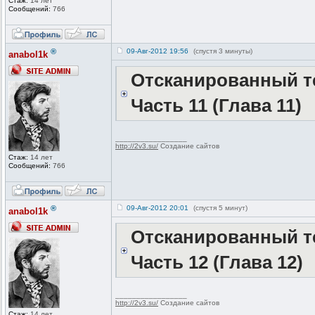
Стаж:
14 лет
Сообщений:
766
®
09-Авг-2012 19:56
(спустя 3 минуты)
anabol1k
Отсканированный те
Часть 11 (Глава 11)
_________________
http://2v3.su/
Создание сайтов
Стаж:
14 лет
Сообщений:
766
®
09-Авг-2012 20:01
(спустя 5 минут)
anabol1k
Отсканированный те
Часть 12 (Глава 12)
_________________
http://2v3.su/
Создание сайтов
Стаж:
14 лет