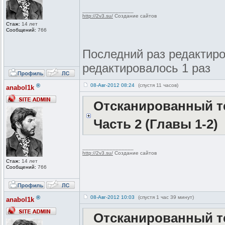
_________________
http://2v3.su/
Создание сайтов
Стаж:
14 лет
Сообщений:
766
Последний раз редактиров
редактировалось 1 раз
®
08-Авг-2012 08:24
(спустя 11 часов)
anabol1k
Отсканированный те
Часть 2 (Главы 1-2)
_________________
http://2v3.su/
Создание сайтов
Стаж:
14 лет
Сообщений:
766
®
08-Авг-2012 10:03
(спустя 1 час 39 минут)
anabol1k
Отсканированный те