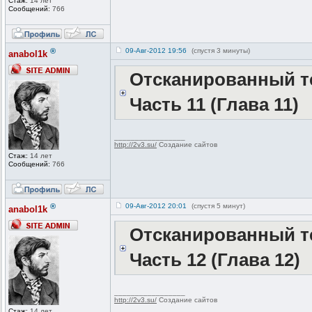
Стаж:
14 лет
Сообщений:
766
®
09-Авг-2012 19:56
(спустя 3 минуты)
anabol1k
Отсканированный те
Часть 11 (Глава 11)
_________________
http://2v3.su/
Создание сайтов
Стаж:
14 лет
Сообщений:
766
®
09-Авг-2012 20:01
(спустя 5 минут)
anabol1k
Отсканированный те
Часть 12 (Глава 12)
_________________
http://2v3.su/
Создание сайтов
Стаж:
14 лет