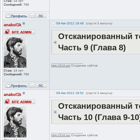
Стаж:
14 лет
Сообщений:
766
®
09-Авг-2012 19:48
(спустя 3 минуты)
anabol1k
Отсканированный те
Часть 9 (Глава 8)
_________________
http://2v3.su/
Создание сайтов
Стаж:
14 лет
Сообщений:
766
®
09-Авг-2012 19:52
(спустя 3 минуты)
anabol1k
Отсканированный те
Часть 10 (Глава 9-10
_________________
http://2v3.su/
Создание сайтов