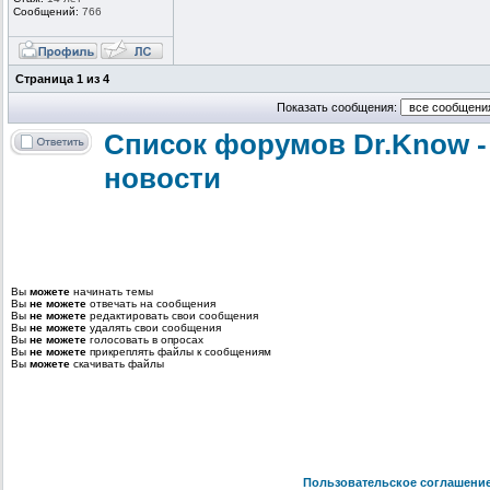
Сообщений:
766
Страница
1
из
4
Показать сообщения:
Список форумов Dr.Know -
новости
Вы
можете
начинать темы
Вы
не можете
отвечать на сообщения
Вы
не можете
редактировать свои сообщения
Вы
не можете
удалять свои сообщения
Вы
не можете
голосовать в опросах
Вы
не можете
прикреплять файлы к сообщениям
Вы
можете
скачивать файлы
Пользовательское соглашени