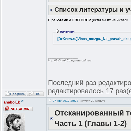
Список литературы и 
С
работами АК ВП СССР
(если вы их не читали.
Вложение
[DrKnow.ru]Vinos_mozga._Na_pravah_eksper
_________________
http://2v3.su/
Создание сайтов
Последний раз редактиров
редактировалось 17 раз(
®
07-Авг-2012 20:28
(спустя 29 минут)
anabol1k
Отсканированный те
Часть 1 (Главы 1-2)