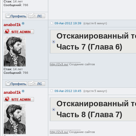
Стаж:
14 лет
Сообщений:
766
®
09-Авг-2012 19:39
(спустя 6 минут)
anabol1k
Отсканированный те
Часть 7 (Глава 6)
_________________
http://2v3.su/
Создание сайтов
Стаж:
14 лет
Сообщений:
766
®
09-Авг-2012 19:45
(спустя 5 минут)
anabol1k
Отсканированный те
Часть 8 (Глава 7)
_________________
http://2v3.su/
Создание сайтов