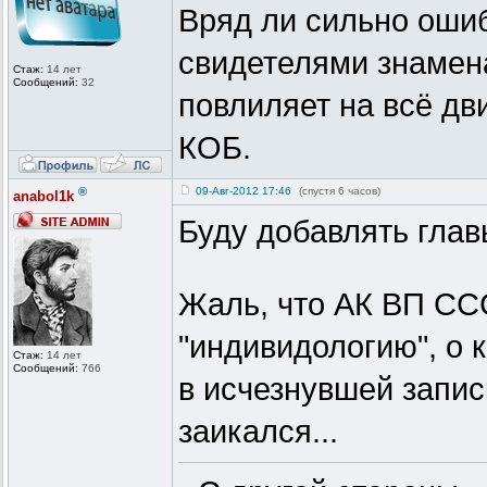
Вряд ли сильно ошиб
свидетелями знамена
Стаж:
14 лет
Сообщений:
32
повлиляет на всё дв
КОБ.
®
09-Авг-2012 17:46
(спустя 6 часов)
anabol1k
Буду добавлять глав
Жаль, что АК ВП ССС
"индивидологию", о 
Стаж:
14 лет
Сообщений:
766
в исчезнувшей запис
заикался...