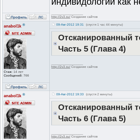
индивидологии как не
_________________
http://2v3.su/
Создание сайтов
®
09-Авг-2012 19:31
(спустя 1 час 44 минуты)
anabol1k
Отсканированный те
Часть 5 (Глава 4)
_________________
http://2v3.su/
Создание сайтов
Стаж:
14 лет
Сообщений:
766
®
09-Авг-2012 19:33
(спустя 2 минуты)
anabol1k
Отсканированный те
Часть 6 (Глава 5)
_________________
http://2v3.su/
Создание сайтов