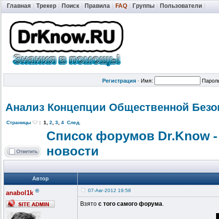
Главная
|
Трекер
|
Поиск
|
Правила
|
FAQ
|
Группы
|
Пользователи
|
Регистрация
·
Имя:
Парол
Анализ Концепции Общественной
Безо
Страницы
:
1
,
2
,
3
,
4
След.
Список форумов Dr.Know -
новости
Автор
®
07-Авг-2012 19:58
anabol1k
Взято
с того самого форума
.