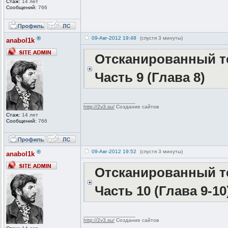
Стаж:
14 лет
Сообщений:
766
®
09-Авг-2012 19:48
(спустя 3 минуты)
anabol1k
Отсканированный те
Часть 9 (Глава 8)
_________________
http://2v3.su/
Создание сайтов
Стаж:
14 лет
Сообщений:
766
®
09-Авг-2012 19:52
(спустя 3 минуты)
anabol1k
Отсканированный те
Часть 10 (Глава 9-10
_________________
http://2v3.su/
Создание сайтов