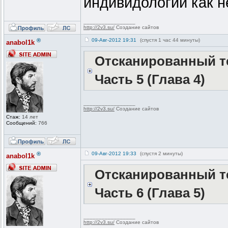
индивидологии как не
_________________
http://2v3.su/
Создание сайтов
®
09-Авг-2012 19:31
(спустя 1 час 44 минуты)
anabol1k
Отсканированный те
Часть 5 (Глава 4)
_________________
http://2v3.su/
Создание сайтов
Стаж:
14 лет
Сообщений:
766
®
09-Авг-2012 19:33
(спустя 2 минуты)
anabol1k
Отсканированный те
Часть 6 (Глава 5)
_________________
http://2v3.su/
Создание сайтов