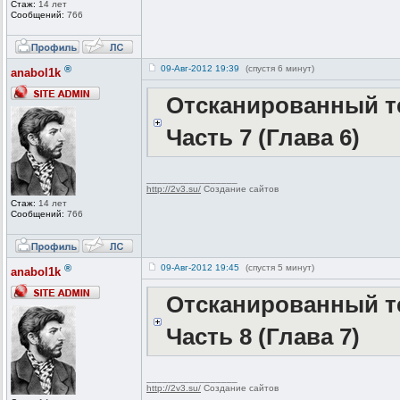
Стаж:
14 лет
Сообщений:
766
®
09-Авг-2012 19:39
(спустя 6 минут)
anabol1k
Отсканированный те
Часть 7 (Глава 6)
_________________
http://2v3.su/
Создание сайтов
Стаж:
14 лет
Сообщений:
766
®
09-Авг-2012 19:45
(спустя 5 минут)
anabol1k
Отсканированный те
Часть 8 (Глава 7)
_________________
http://2v3.su/
Создание сайтов