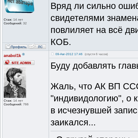
Вряд ли сильно ошиб
свидетелями знамена
Стаж:
14 лет
Сообщений:
32
повлиляет на всё дв
КОБ.
®
09-Авг-2012 17:46
(спустя 6 часов)
anabol1k
Буду добавлять глав
Жаль, что АК ВП ССС
"индивидологию", о 
Стаж:
14 лет
Сообщений:
766
в исчезнувшей запис
заикался...