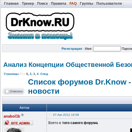
Главная
|
Трекер
|
Поиск
|
Правила
|
FAQ
|
Группы
|
Пользователи
|
Регистрация
·
Имя:
Парол
Анализ Концепции Общественной
Безо
Страницы
:
1
,
2
,
3
,
4
След.
Список форумов Dr.Know -
новости
Автор
®
07-Авг-2012 19:58
anabol1k
Взято
с того самого форума
.