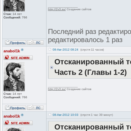
_________________
http://2v3.su/
Создание сайтов
Стаж:
14 лет
Сообщений:
766
Последний раз редактиров
редактировалось 1 раз
®
08-Авг-2012 08:24
(спустя 11 часов)
anabol1k
Отсканированный те
Часть 2 (Главы 1-2)
_________________
http://2v3.su/
Создание сайтов
Стаж:
14 лет
Сообщений:
766
®
08-Авг-2012 10:03
(спустя 1 час 39 минут)
anabol1k
Отсканированный те