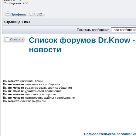
Сообщений:
766
Страница
1
из
4
Показать сообщения:
Список форумов Dr.Know -
новости
Вы
можете
начинать темы
Вы
не можете
отвечать на сообщения
Вы
не можете
редактировать свои сообщения
Вы
не можете
удалять свои сообщения
Вы
не можете
голосовать в опросах
Вы
не можете
прикреплять файлы к сообщениям
Вы
можете
скачивать файлы
Пользовательское соглашени