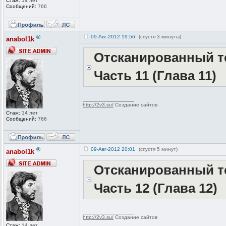
Стаж:
14 лет
Сообщений:
766
®
09-Авг-2012 19:56
(спустя 3 минуты)
anabol1k
Отсканированный те
Часть 11 (Глава 11)
_________________
http://2v3.su/
Создание сайтов
Стаж:
14 лет
Сообщений:
766
®
09-Авг-2012 20:01
(спустя 5 минут)
anabol1k
Отсканированный те
Часть 12 (Глава 12)
_________________
http://2v3.su/
Создание сайтов
Стаж:
14 лет