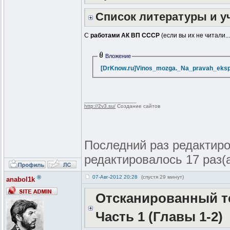
Список литературы и 
С
работами АК ВП СССР
(если вы их не читали.
Вложение
[DrKnow.ru]Vinos_mozga._Na_pravah_eksper
_________________
http://2v3.su/
Создание сайтов
Последний раз редактиров
редактировалось 17 раз(
®
07-Авг-2012 20:28
(спустя 29 минут)
anabol1k
Отсканированный те
Часть 1 (Главы 1-2)