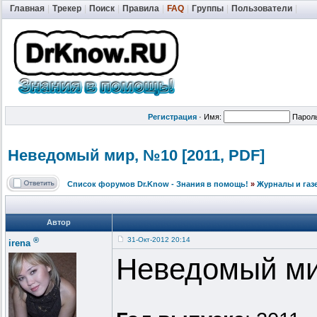
Главная
|
Трекер
|
Поиск
|
Правила
|
FAQ
|
Группы
|
Пользователи
|
Регистрация
·
Имя:
Парол
Неведомый мир, №10 [2011, PDF]
Список форумов Dr.Know - Знания в помощь!
»
Журналы и газ
Автор
®
31-Окт-2012 20:14
irena
Неведомый м