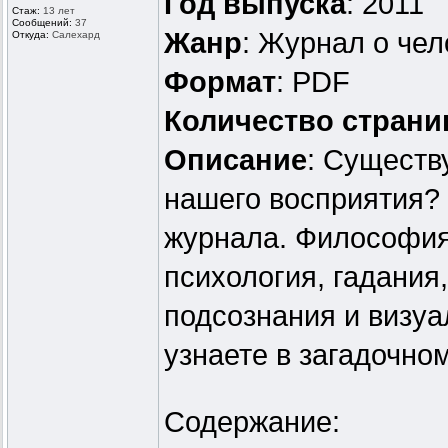
Год выпуска
: 2011
Стаж:
13 лет
Сообщений:
37
Жанр
: Журнал о чел
Откуда:
Салехард
Формат
: PDF
Количество страни
Описание
: Существ
нашего восприятия?
журнала. Философия,
психология, гадания
подсознания и визуа
узнаете в загадочно
Содержание: