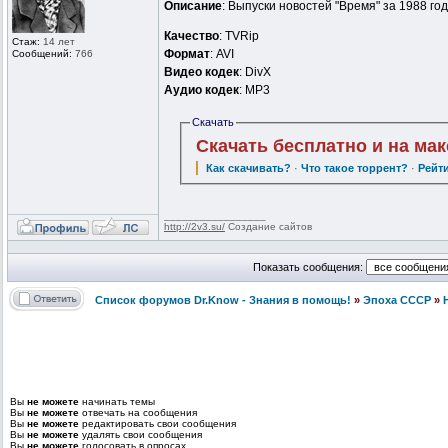
Описание
: Выпуски новостей "Время" за 1988 год
Качество
: TVRip
Стаж:
14 лет
Формат
: AVI
Сообщений:
766
Видео кодек
: DivX
Аудио кодек
: MP3
Скачать
Скачать бесплатно и на ма
Как скачивать?
·
Что такое торрент?
·
Рейт
_________________
http://2v3.su/
Создание сайтов
Показать сообщения:
Список форумов Dr.Know - Знания в помощь!
»
Эпоха СССР
»
Вы
не можете
начинать темы
Вы
не можете
отвечать на сообщения
Вы
не можете
редактировать свои сообщения
Вы
не можете
удалять свои сообщения
Вы
не можете
голосовать в опросах