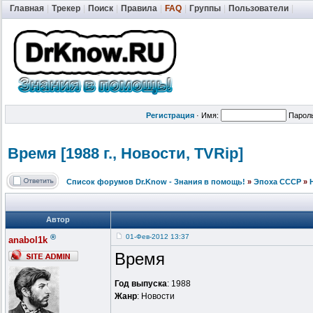
Главная
|
Трекер
|
Поиск
|
Правила
|
FAQ
|
Группы
|
Пользователи
|
Регистрация
·
Имя:
Парол
Время [1988 г., Новости, TVRip]
Список форумов Dr.Know - Знания в помощь!
»
Эпоха СССР
»
Автор
®
01-Фев-2012 13:37
anabol1k
Время
Год выпуска
: 1988
Жанр
: Новости