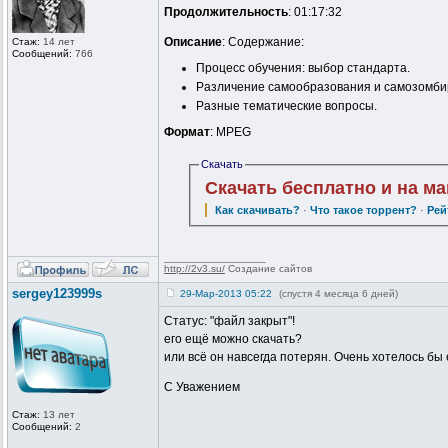
Продолжительность
: 01:17:32
Описание
: Содержание:
Стаж:
14 лет
Сообщений:
766
Процесс обучения: выбор стандарта.
Различение самообразования и самозомби
Разные тематические вопросы.
Формат
: MPEG
Скачать
Скачать бесплатно и на м
Как скачивать?
·
Что такое торрент?
·
Рей
_________________
http://2v3.su/
Создание сайтов
sergey123999s
29-Мар-2013 05:22
(спустя 4 месяца 6 дней)
Статус: "файл закрыт"!
его ещё можно скачать?
или всё он навсегда потерян. Очень хотелось бы
С Уважением
Стаж:
13 лет
Сообщений:
2