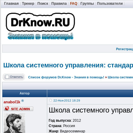
Главная
|
Трекер
|
Поиск
|
Правила
|
FAQ
|
Группы
|
Пользователи
|
Регистрац
Школа системного управления: стандарт
Список форумов Dr.Know - Знания в помощь!
»
Школа системн
Автор
®
22-Ноя-2012 18:29
anabol1k
Школа системного управл
Год выпуска
: 2012
Страна
: Россия
Жанр
: Видеосеминар