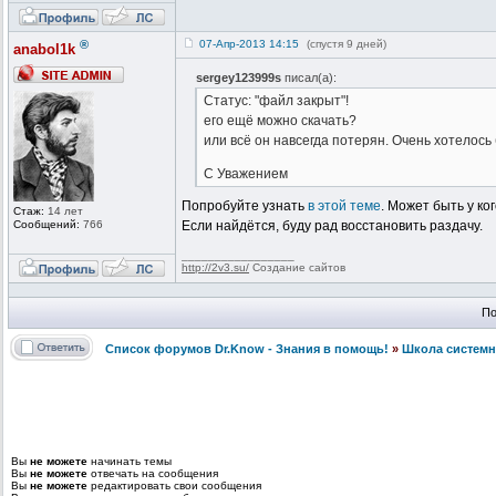
®
07-Апр-2013 14:15
(спустя 9 дней)
anabol1k
sergey123999s
писал(а):
Статус: "файл закрыт"!
его ещё можно скачать?
или всё он навсегда потерян. Очень хотелось
С Уважением
Попробуйте узнать
в этой теме
. Может быть у ко
Стаж:
14 лет
Сообщений:
766
Если найдётся, буду рад восстановить раздачу.
_________________
http://2v3.su/
Создание сайтов
По
Список форумов Dr.Know - Знания в помощь!
»
Школа системн
Вы
не можете
начинать темы
Вы
не можете
отвечать на сообщения
Вы
не можете
редактировать свои сообщения