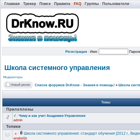
Главная
|
Трекер
|
Поиск
|
Правила
|
FAQ
|
Группы
|
Пользователи
|
Регистрация
·
Имя:
Парол
Школа системного управления
Модераторы
Список форумов Dr.Know - Знания в помощь!
»
Школа сист
Темы
Прилеплены
√
·
Чему и как учит Академия Управления
admin
Топики
Школа системного управления: стандарт обучения [2012 г., Вид
x
·
anabol1k