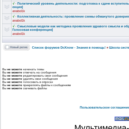
√
·
Политический
уровень деятельности
: подготовка к сдаче вступител
енция]
anabol1k
√
·
Коллективная
деятельность
: проявление схемы обманутого доверия 
anabol1k
√
·
Смысловые модели как методика проявления здравого смысла и об
Голосовая конференция]
anabol1k
Список форумов Dr.Know - Знания в помощь!
»
Школа сист
Вы
не можете
начинать темы
Вы
не можете
отвечать на сообщения
Вы
не можете
редактировать свои сообщения
Вы
не можете
удалять свои сообщения
Вы
не можете
голосовать в опросах
Вы
не можете
прикреплять файлы к сообщениям
Вы
не можете
скачивать файлы
Пользовательское соглашени
Мультимедиа-