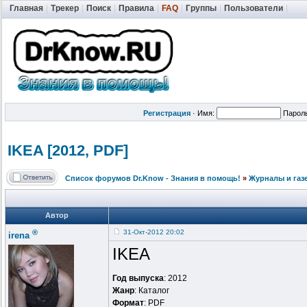
Главная
|
Трекер
|
Поиск
|
Правила
|
FAQ
|
Группы
|
Пользователи
|
Регистрация
·
Имя:
Парол
IKEA [2012, PDF]
Список форумов Dr.Know - Знания в помощь!
»
Журналы и газ
Автор
®
31-Окт-2012 20:02
irena
IKEA
Год выпуска
: 2012
Жанр
: Каталог
Формат
: PDF