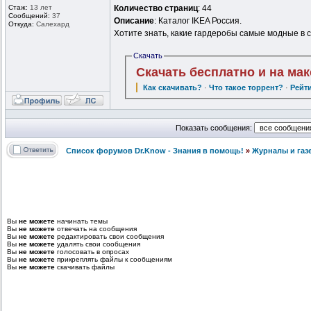
Стаж:
13 лет
Количество страниц
: 44
Сообщений:
37
Описание
: Каталог IKEA Россия.
Откуда:
Салехард
Хотите знать, какие гардеробы самые модные в 
Скачать
Скачать бесплатно и на ма
Как скачивать?
·
Что такое торрент?
·
Рейт
Показать сообщения:
Список форумов Dr.Know - Знания в помощь!
»
Журналы и газ
Вы
не можете
начинать темы
Вы
не можете
отвечать на сообщения
Вы
не можете
редактировать свои сообщения
Вы
не можете
удалять свои сообщения
Вы
не можете
голосовать в опросах
Вы
не можете
прикреплять файлы к сообщениям
Вы
не можете
скачивать файлы