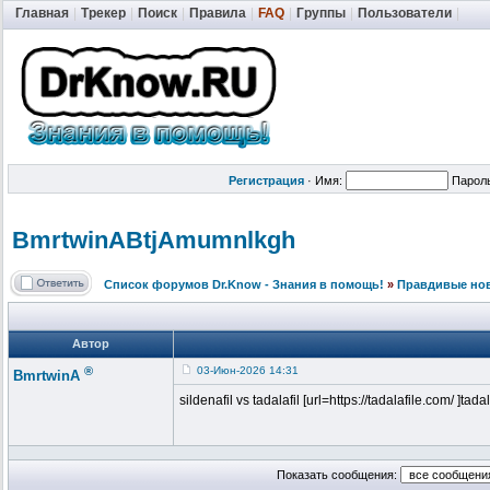
Главная
|
Трекер
|
Поиск
|
Правила
|
FAQ
|
Группы
|
Пользователи
|
Регистрация
·
Имя:
Парол
BmrtwinABtjA
mumnlkgh
Список форумов Dr.Know - Знания в помощь!
»
Правдивые но
Автор
®
03-Июн-2026 14:31
BmrtwinA
sildenafil vs tadalafil [url=https://tadalafile.com/ ]tada
Показать сообщения: