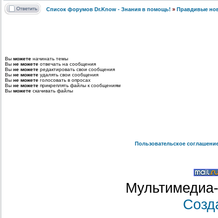
Список форумов Dr.Know - Знания в помощь!
»
Правдивые но
Вы
можете
начинать темы
Вы
не можете
отвечать на сообщения
Вы
не можете
редактировать свои сообщения
Вы
не можете
удалять свои сообщения
Вы
не можете
голосовать в опросах
Вы
не можете
прикреплять файлы к сообщениям
Вы
можете
скачивать файлы
Пользовательское соглашени
Мультимедиа-
Созд