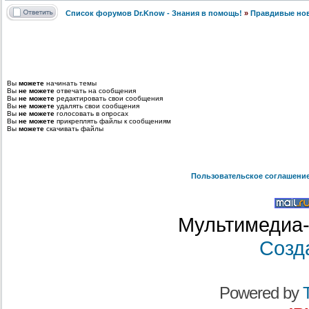
Список форумов Dr.Know - Знания в помощь!
»
Правдивые но
Вы
можете
начинать темы
Вы
не можете
отвечать на сообщения
Вы
не можете
редактировать свои сообщения
Вы
не можете
удалять свои сообщения
Вы
не можете
голосовать в опросах
Вы
не можете
прикреплять файлы к сообщениям
Вы
можете
скачивать файлы
Пользовательское соглашени
Мультимедиа-
Созд
Powered by
T