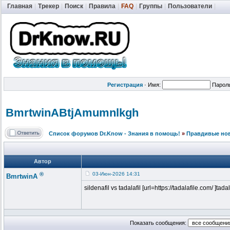
Главная
|
Трекер
|
Поиск
|
Правила
|
FAQ
|
Группы
|
Пользователи
|
Регистрация
·
Имя:
Парол
BmrtwinABtjA
mumnlkgh
Список форумов Dr.Know - Знания в помощь!
»
Правдивые но
Автор
®
03-Июн-2026 14:31
BmrtwinA
sildenafil vs tadalafil [url=https://tadalafile.com/ ]tada
Показать сообщения: