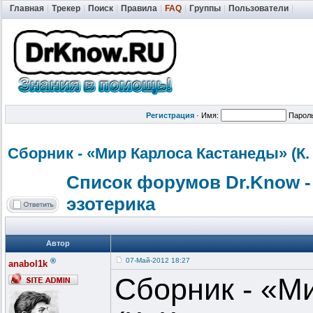
Главная
|
Трекер
|
Поиск
|
Правила
|
FAQ
|
Группы
|
Пользователи
|
Регистрация
·
Имя:
Парол
Сборник - «Мир Карлоса Кастанеды» (К.
Список форумов Dr.Know -
эзотерика
Автор
®
07-Май-2012 18:27
anabol1k
Сборник - «М