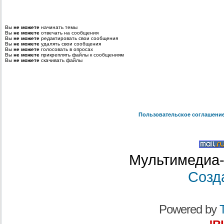
Вы
не можете
начинать темы
Вы
не можете
отвечать на сообщения
Вы
не можете
редактировать свои сообщения
Вы
не можете
удалять свои сообщения
Вы
не можете
голосовать в опросах
Вы
не можете
прикреплять файлы к сообщениям
Вы
не можете
скачивать файлы
Пользовательское соглашени
Мультимедиа-
Созд
Powered by
T