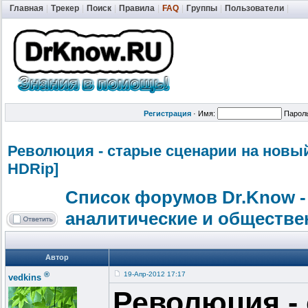
Главная
|
Трекер
|
Поиск
|
Правила
|
FAQ
|
Группы
|
Пользователи
|
Регистрация
·
Имя:
Парол
Революция - старые сценарии на новый 
HDRip]
Список форумов Dr.Know -
аналитические и обществе
Автор
®
19-Апр-2012 17:17
vedkins
Революция -