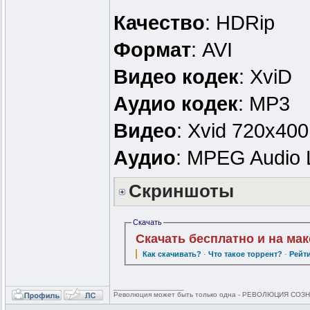
Качество
: HDRip
Формат
: AVI
Видео кодек
: XviD
Аудио кодек
: MP3
Видео
: Xvid 720x40
Аудио
: MPEG Audio 
Скриншоты
Скачать
Скачать бесплатно и на ма
Как скачивать?
·
Что такое торрент?
·
Рейт
_________________
Революция может быть только одна - РЕВОЛЮЦИЯ СОЗНА