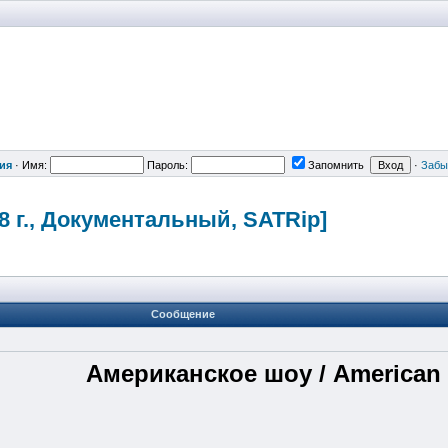
ия
·
Имя:
Пароль:
Запомнить
·
Забы
8 г., Документальн
ый, SATRip]
Сообщение
Американское шоу / American