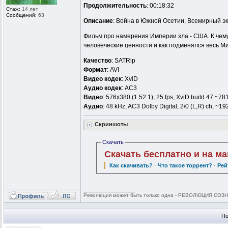
Продолжительность
: 00:18:32
Стаж:
14 лет
Сообщений:
63
Описание
: Война в Южной Осетии, Всемирный эко
Фильм про намерения Империи зла - США. К чему
человеческие ценности и как подменялся весь Ми
Качество
: SATRip
Формат
: AVI
Видео кодек
: XviD
Аудио кодек
: AC3
Видео
: 576x380 (1.52:1), 25 fps, XviD build 47 ~781
Аудио
: 48 kHz, AC3 Dolby Digital, 2/0 (L,R) ch, ~1
Скриншоты
Скачать
Скачать бесплатно и на м
Как скачивать?
·
Что такое торрент?
·
Рей
_________________
Революция может быть только одна - РЕВОЛЮЦИЯ СОЗНА
По