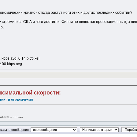
номический кризис - откуда растут ноги этих и других последних событий?
 стремились США и чего достигли. Фильм не является провокационным, а ли
р.
 kbps avg, 0.14 bit/pixel
92.00 kbps avg
аксимальной скорости!
тинг и ограничения
НИЯ, и только.
казать сообщения: