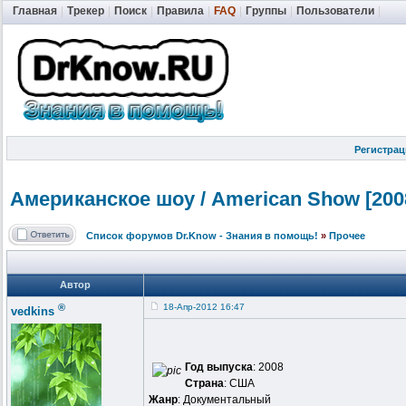
Главная
|
Трекер
|
Поиск
|
Правила
|
FAQ
|
Группы
|
Пользователи
|
Регистрац
Американское
шоу / American Show [200
Список форумов Dr.Know - Знания в помощь!
»
Прочее
Автор
®
18-Апр-2012 16:47
vedkins
Год выпуска
: 2008
Страна
: США
Жанр
: Документальный