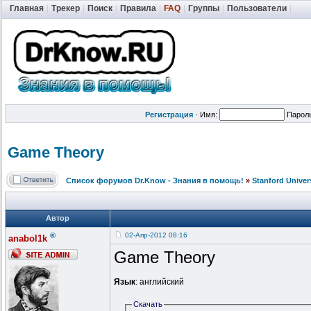
Главная
|
Трекер
|
Поиск
|
Правила
|
FAQ
|
Группы
|
Пользователи
|
Регистрация
·
Имя:
Парол
Game Theory
Список форумов Dr.Know - Знания в помощь!
»
Stanford Univer
Автор
®
02-Апр-2012 08:16
anabol1k
Game Theory
Язык
: английский
Скачать