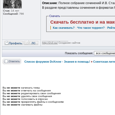
Описание
: Полное собрание сочинений И.В. Стал
В раздаче представлены сочинения в форматах f
Стаж:
14 лет
Сообщений:
766
Скачать
Скачать бесплатно и на ма
Как скачивать?
·
Что такое торрент?
·
Рейт
_________________
http://2v3.su/
Создание сайтов
Показать сообщения:
Список форумов Dr.Know - Знания в помощь!
»
Советская лит
Вы
не можете
начинать темы
Вы
не можете
отвечать на сообщения
Вы
не можете
редактировать свои сообщения
Вы
не можете
удалять свои сообщения
Вы
не можете
голосовать в опросах
Вы
не можете
прикреплять файлы к сообщениям
Вы
не можете
скачивать файлы