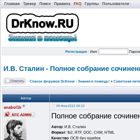
Главная
|
Трекер
|
Поиск
|
Правила
|
FAQ
|
Группы
|
Пользователи
|
Регистрация
·
Имя:
Парол
И.В. Сталин - Полное собрание сочинени
Список форумов Dr.Know - Знания в помощь!
»
Советская лит
Автор
®
06-Фев-2012 06:22
anabol1k
Полное собрание сочине
Автор
: И.В. Сталин
Формат
: fb2, RTF, DOC, CHM, HTML
Качество
: OCR без ошибок