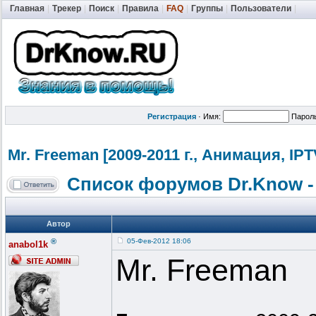
Главная
|
Трекер
|
Поиск
|
Правила
|
FAQ
|
Группы
|
Пользователи
|
Регистрация
·
Имя:
Парол
Mr. Freeman [2009-2011 г., Анимация, IPT
Список форумов Dr.Know -
Автор
®
05-Фев-2012 18:06
anabol1k
Mr. Freeman