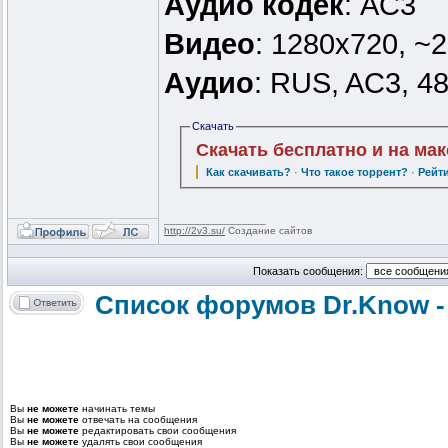
Аудио кодек
: AC3
Видео
: 1280x720, ~
Аудио
: RUS, AC3, 4
Скачать
Скачать бесплатно и на ма
Как скачивать?
·
Что такое торрент?
·
Рейт
_________________
http://2v3.su/
Создание сайтов
Показать сообщения:
Список форумов Dr.Know -
Вы
не можете
начинать темы
Вы
не можете
отвечать на сообщения
Вы
не можете
редактировать свои сообщения
Вы
не можете
удалять свои сообщения