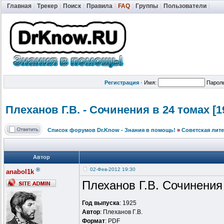
Главная
|
Трекер
|
Поиск
|
Правила
|
FAQ
|
Группы
|
Пользователи
|
Регистрация
·
Имя:
Парол
Плеханов Г.В. - Сочинения в 24 томах [1
Список форумов Dr.Know - Знания в помощь!
»
Советская лит
Автор
®
02-Фев-2012 19:30
anabol1k
Плеханов Г.В. Сочинения
Год выпуска
: 1925
Автор
: Плеханов Г.В.
Формат
: PDF