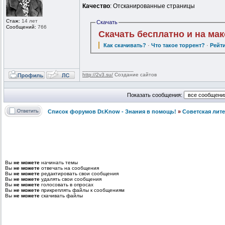
Качество
: Отсканированные страницы
Стаж:
14 лет
Скачать
Сообщений:
766
Скачать бесплатно и на ма
Как скачивать?
·
Что такое торрент?
·
Рейт
_________________
http://2v3.su/
Создание сайтов
Показать сообщения:
Список форумов Dr.Know - Знания в помощь!
»
Советская лит
Вы
не можете
начинать темы
Вы
не можете
отвечать на сообщения
Вы
не можете
редактировать свои сообщения
Вы
не можете
удалять свои сообщения
Вы
не можете
голосовать в опросах
Вы
не можете
прикреплять файлы к сообщениям
Вы
не можете
скачивать файлы