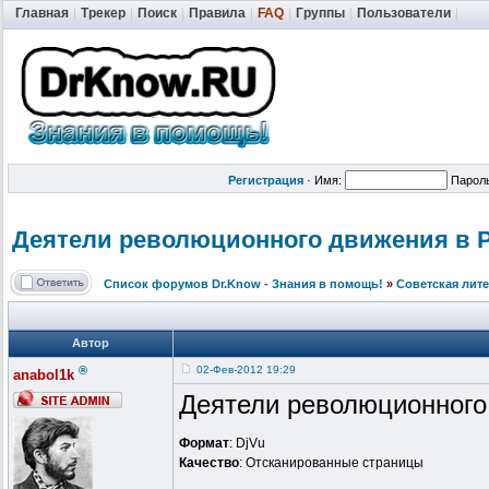
Главная
|
Трекер
|
Поиск
|
Правила
|
FAQ
|
Группы
|
Пользователи
|
Регистрация
·
Имя:
Парол
Деятели революционно
го движения в Ро
Список форумов Dr.Know - Знания в помощь!
»
Советская лит
Автор
®
02-Фев-2012 19:29
anabol1k
Деятели революционного 
Формат
: DjVu
Качество
: Отсканированные страницы