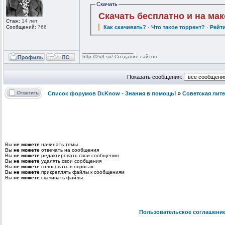
Скачать
Скачать бесплатно и на ма
Стаж:
14 лет
Сообщений:
766
Как скачивать?
·
Что такое торрент?
·
Рейт
_________________
http://2v3.su/
Создание сайтов
Показать сообщения:
Список форумов Dr.Know - Знания в помощь!
»
Советская лит
Вы
не можете
начинать темы
Вы
не можете
отвечать на сообщения
Вы
не можете
редактировать свои сообщения
Вы
не можете
удалять свои сообщения
Вы
не можете
голосовать в опросах
Вы
не можете
прикреплять файлы к сообщениям
Вы
не можете
скачивать файлы
Пользовательское соглашени