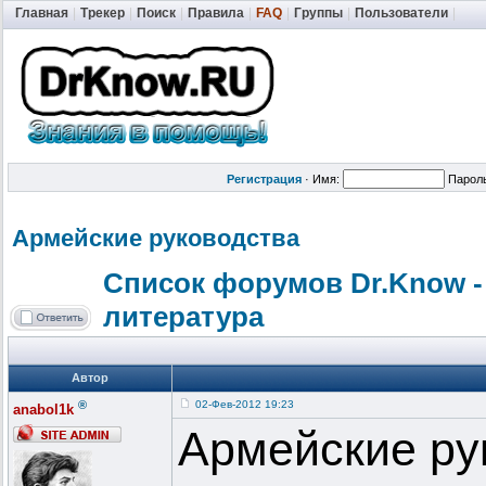
Главная
|
Трекер
|
Поиск
|
Правила
|
FAQ
|
Группы
|
Пользователи
|
Регистрация
·
Имя:
Парол
Армейские руководства
Список форумов Dr.Know -
литература
Автор
®
02-Фев-2012 19:23
anabol1k
Армейские ру