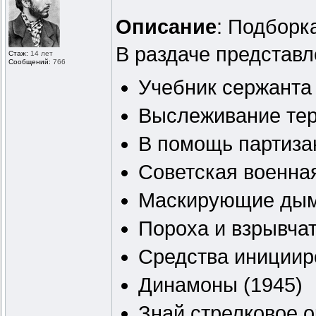
Описание
: Подборк
В раздаче представ
Стаж:
14 лет
Сообщений:
766
Учебник сержанта 
Выслеживание тер
В помощь партизан
Советская военна
Маскирующие дым
Пороха и взрывча
Средства инициир
Динамоны (1945)
Знай стрелковое 