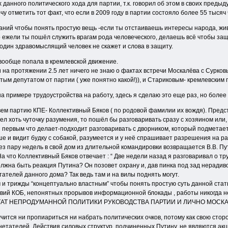
данного политического хода для партии, т.к. говорил об этом в своих предыд
 отметить тот факт, что если в 2009 году в партии состояло более 55 тысяч 
аний чтобы понять простую вещь -если ты отстаиваешь интересы народа, жив
 ежели ты пошёл служить врагам рода человеческого, делаешь всё чтобы защи
 один здравомыслящий человек не скажет и слова в защиту.
Е вообще попала в кремлевской движение.
 на протяжении 2.5 лет ничего не знаю о фактах встречи Москалёва с Сурко
тым депутатом от партии ( уже понятно какой!)), и Стариковым- кремлевским
а примере трудоустройства на работу, здесь я сделаю это еще раз, но боле
м партию КПЕ- Коллективный Бяков ( по родовой фамилии их вождя). Предста
мел хоть чуточку разумения, то пошёл бы разговаривать сразу с хозяином или
и первым что делает-подходит разговаривать с дворником, который подметае
е и видит будку с собакой, разумеется и у неё спрашивает разрешения на ра
рез пару недель в свой дом из длительной командировки возвращается В.В. Пу
 На что Коллективный Бяков отвечает : “ Две недели назад я разговаривал о 
олжна быть реакция Путина? Он позовет охрану и, дав пинка под зад нерадиво
ателей данного дома? Так ведь там и на вилы поднять могут.
и трижды “концептуально властным” чтобы понять простую суть данной ста
твий КОБ, непонятных прорывов информационной блокады , работы никогда 
ТАТ НЕПРОДУМАННОЙ ПОЛИТИКИ РУКОВОДСТВА ПАРТИИ И ЛИЧНО МОСКА
чится ни пропиариться ни набрать политических очков, потому как свою сторо
нетателей. Действия силовых структур, подчиненных Путину, не являются ак