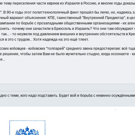
 тему переселения части евреев из Израиля в Россию, и многие годы доказыва
". В 90-е годы этот политтехнологичный финт прошёл бы легко, но, надеюсь з
чный вариант объяснения: КПЕ, таинственный "Внутренний Предиктор", в цело
 кампании по борьбе с прозападными общественными организациями - их аге
нить - почему они зачастили в Брюссель и Израиль? Что они там обсуждают 
о так... - то неужели под давлением внешних и внутренних обстоятельств в
ся в это с трудом... Хотя надежда на это ещё тлеет.
усских кобовцев - кобовских "толпарей" среднего звена предостерегаю: всё т
 решение, чтобы затем Вам не было мучительно стыдно, когда осознаете - как
...
дно с теми, кого надо подставить. Будет вой и борьба с невинно осуждёнными