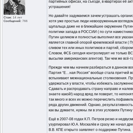
партийных офисах, на съезде, в квартирах её а
устрашения!
Но давайте задумаемся зачем устрашать организа
Стаж:
14 лет
хотя уже простые люди невооруженным взглядом
Сообщений:
766
щупальца даже не в ближайшее окружение Путина,
политики запада в РОССИИ ( по сути наместником
Путин целиком и полностью выполнил все указани
является главной опорой кремлевской власти ( 
сливом тех или иных политиков и партий, сборо
Словом, ФСБ сегодня контролирует не только 
высылки американских агентов). Так чем же всё-
Прежде чем мы начнем разбираться в данном воп
Партия “Е…ная Россия” вообще стала притчей во
вспыхивают межнациональные столкновения. Про 
удержаться у власти, чтобы избежать заслуженно
Сдавать и распродавать страну направо и налево
знаете какой!) народ вряд ли поверит, то непо
так много и всех их можно перечислить пофамил
ряда других движений. Однако, результативност
как вы думаете, нужны ли в этих условиях Путину
Ещё в 2007-08 годах К.П. Петров резко и недвус
узурпировал Ю.А. Москалёв и сразу же начал дре
В.В. КПЕ открыто заявляет о поддержке Путина.