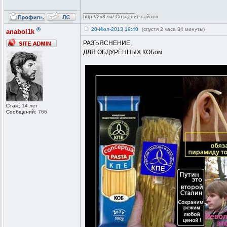
_________________
http://2v3.su/
Создание сайтов
®
20-Июл-2013 19:40
(спустя 2 часа 34 минуты)
anabol1k
РАЗЪЯСНЕНИЕ,
ДЛЯ ОБДУРЁННЫХ КОБом
Стаж:
14 лет
Сообщений:
766