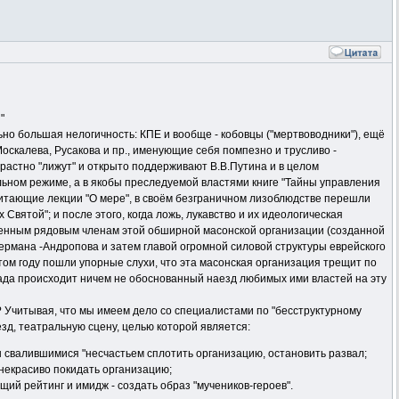
"
о большая нелогичность: КПЕ и вообще - кобовцы ("мертвоводники"), ещё
Москалева, Русакова и пр., именующие себя помпезно и трусливо -
растно "лижут" и открыто поддерживают В.В.Путина и в целом
ьном режиме, а в якобы преследуемой властями книге "Тайны управления
читающие лекции "О мере", в своём безграничном лизоблюдстве перешли
 Святой"; и после этого, когда ложь, лукавство и их идеологическая
ненным рядовым членам этой обширной масонской организации (созданной
мана -Андропова и затем главой огромной силовой структуры еврейского
том году пошли упорные слухи, что эта масонская организация трещит по
спада происходит ничем не обоснованный наезд любимых ими властей на эту
с? Учитывая, что мы имеем дело со специалистами по "бесструктурному
д, театральную сцену, целью которой является:
ы свалившимися "несчастьем сплотить организацию, остановить развал;
й некрасиво покидать организацию;
ий рейтинг и имидж - создать образ "мучеников-героев".