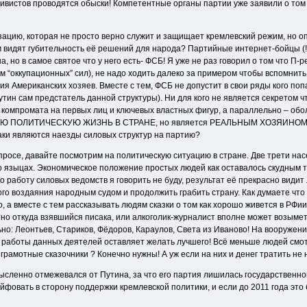
ктивистов проводятся обыски! Компетентные органы партии уже заявили о том
цию, которая не просто верно служит и защищает кремлевский режим, но опус
 видят губительность её решений для народа? Партийные интернет-бойцы (
 но в самое святое что у него есть- ФСБ! Я уже не раз говорил о том что П-
 “оккупационных” сил), не надо ходить далеко за примером чтобы вспомнить 
я Американских хозяев. Вместе с тем, ФСБ не допустит в свои ряды кого попа
Путин сам предстатель данной структуры). Ни для кого не является секрето
м компромата на первых лиц и ключевых властных фигур, а параллельно – об
ВСЮ ПОЛИТИЧЕСКУЮ ЖИЗНЬ В СТРАНЕ, но является РЕАЛЬНЫМ ХОЗЯИНОМ РФ и 
таки являются наезды силовых структур на партию?
росе, давайте посмотрим на политическую ситуацию в стране. Две трети нас
 языцах. Экономическое положение простых людей как оставалось скудным так
работу силовых ведомств я говорить не буду, результат её прекрасно видит
го воздаяния народным судом и продолжить грабить страну. Как думаете что 
, а вместе с тем рассказывать людям сказки о том как хорошо живется в РФи
нятно откуда взявшийся писака, или алкоголик-журналист вполне может возым
ьно: Леонтьев, Стариков, Фёдоров, Караулов, Света из Иваново! На вооружен
ь работы данных деятелей оставляет желать лучшего! Всё меньше людей смо
 грамотные сказочники ? Конечно нужны! А уж если на них и денег тратить не
мысленно отмежевался от Путина, за что его партия лишилась государственной
йфовать в сторону поддержки кремлевской политики, и если до 2011 года это