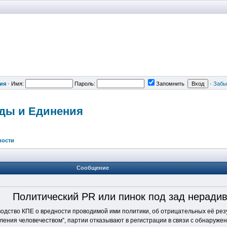
ия
·
Имя:
Пароль:
Запомнить
·
Забы
вды и Единения
вости
Сообщение
Политический PR или пинок под зад неради
водство КПЕ о вредности проводимой ими политики, об отрицательных её рез
ления человечеством”, партии отказывают в регистрации в связи с обнаружен