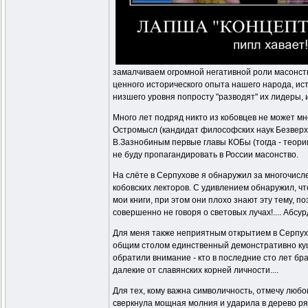
замалчиваем огромной негативной роли масонств
ценного исторического опыта нашего народа, ист
низшего уровня попросту "разводят" их лидеры, 
Много лет подряд никто из кобовцев не может мн
Остромысл (кандидат философских наук Безверхи
В.Зазнобиным первые главы КОБы (тогда - теори
не буду пропагандировать в России масонство.
На слёте в Серпухове я обнаружил за многочис
кобовских лекторов. С удивлением обнаружил, чт
мои книги, при этом они плохо знают эту тему, 
совершенно не говоря о световых лучах!.... Абсу
Для меня также неприятным открытием в Серпухов
общим столом единственный демонстративно кушал
обратили внимание - кто в последние сто лет бра
далекие от славянских корней личности....
Для тех, кому важна символичность, отмечу любо
сверкнула мощная молния и ударила в дерево ряд