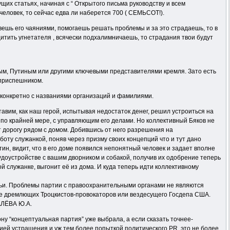
ущих статьях, начиная с “ Открытого письма руководству и всем
человек, то сейчас едва ли наберется 700 ( СЕМЬСОТ!).
ешь его чаяниями, помогаешь решать проблемы и за это страдаешь, то в
тить угнетателя , всячески подхалимничаешь, то страдания твои будут
вым, Путиным или другими ключевыми представителями кремля. Зато есть
 приспешником.
е конкретно с названиями организаций и фамилиями.
вим, как наш герой, испытывая недостаток денег, решил устроиться на
, по крайней мере, с управляющим его делами. Но коллективный Бяков не
т дорогу рядом с домом. Добившись от него разрешения на
боту служанкой, поняв через призму своих концепций что и тут дано
тин, видит, что в его доме появился непонятный человек и задает вполне
трудоустройстве с вашим дворником и собакой, получив их одобрение теперь
й служанке, выгонит её из дома. И куда теперь идти коллективному
тьи. Проблемы партии с правоохранительными органами не являются
не дремлющих Троцкистов-провокаторов или вездесущего Госдепа США.
ЛЁВА Ю.А.
ну “концептуальная партия” уже выбрала, а если сказать точнее-
цией устрашения и уж тем более попыткой политического PR, это не более