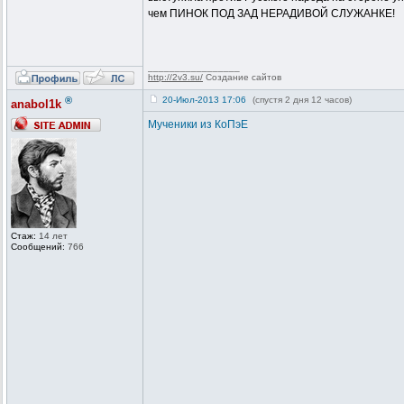
чем ПИНОК ПОД ЗАД НЕРАДИВОЙ СЛУЖАНКЕ!
_________________
http://2v3.su/
Создание сайтов
®
20-Июл-2013 17:06
(спустя 2 дня 12 часов)
anabol1k
Мученики из КоПэЕ
Стаж:
14 лет
Сообщений:
766