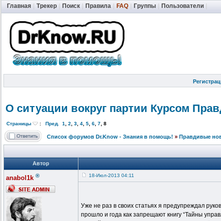
Главная
|
Трекер
|
Поиск
|
Правила
|
FAQ
|
Группы
|
Пользователи
|
Регистрац
О ситуации вокруг партии Курсом Пра
Страницы
:
Пред.
1
,
2
,
3
,
4
,
5
,
6
,
7
,
8
Список форумов Dr.Know - Знания в помощь!
»
Правдивые но
Автор
®
18-Июл-2013 04:11
anabol1k
Уже не раз в своих статьях я предупреждал руко
прошло и года как запрещают книгу “Тайны управ