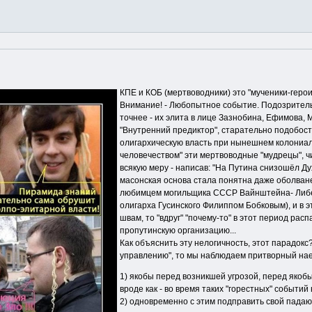
КПЕ и КОБ (мертвоводники) это "мученики-герои
Внимание! - Любопытное событие. Подозрительн
точнее - их элита в лице Зазнобина, Ефимова, 
"Внутренний предиктор", старательно подобост
олигархическую власть при нынешнем колониал
человечеством" эти мертвоводные "мудрецы", 
всякую меру - написав: "На Путина снизошёл Дух
масонская основа стала понятна даже оболва
любимцем могильщика СССР Вайнштейна- Либер
олигарха Гусинского Филиппом Бобковым), и в э
швам, то "вдруг" "почему-то" в этот период ра
пропутинскую организацию...
Как объяснить эту нелогичность, этот парадок
управлению", то мы наблюдаем притворный наез
1) якобы перед возникшей угрозой, перед якоб
вроде как - во время таких "горестных" событи
2) одновременно с этим подправить свой падающ