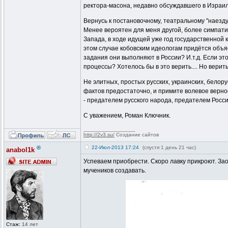
ректора-масона, недавно обсуждавшего в Израиле
Вернусь к постановочному, театральному "наезду
Менее вероятен для меня другой, более симпати
Запада, в ходе идущей уже год государственной
этом случае кобовским идеологам придётся объяс
задания они выполняют в России? И.т.д. Если эт
процессы? Хотелось бы в это верить.... Но верить
Не элитных, простых русских, украинских, белор
фактов предостаточно, и примите волевое верное
- предателем русского народа, предателем России
С уважением, Роман Ключник.
_________________
http://2v3.su/
Создание сайтов
®
22-Июл-2013 17:24
(спустя 1 день 21 час)
anabol1k
Успеваем приобрести. Скоро лавку прикроют. Зао
мучеников создавать.
Стаж:
14 лет