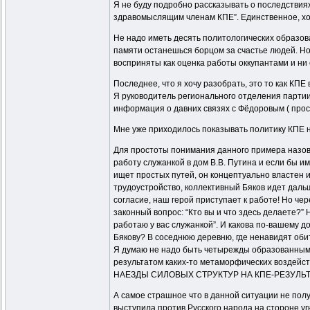
Я не буду подробно рассказывать о последствиях 
здравомыслящим членам КПЕ”. Единственное, хочу
Не надо иметь десять политологических образов
памяти останешься борцом за счастье людей. Но
восприняты как оценка работы оккупантами и ни
Последнее, что я хочу разобрать, это то как КП
Я руководитель регионального отделения партии
информация о давних связях с Фёдоровым ( прос
Мне уже приходилось показывать политику КПЕ н
Для простоты понимания данного примера назове
работу служанкой в дом В.В. Путина и если бы и
ищет простых путей, он концептуально властен 
трудоустройство, коллективный Бяков идет дальш
согласие, наш герой приступает к работе! Но че
законный вопрос: “Кто вы и что здесь делаете?”
работаю у вас служанкой”. И какова по-вашему д
Бякову? В соседнюю деревню, где ненавидят обит
Я думаю не надо быть четырежды образованным 
результатом каких-то метаморфических воздейс
НАЕЗДЫ СИЛОВЫХ СТРУКТУР НА КПЕ-РЕЗУЛЬ
А самое страшное что в данной ситуации не полу
выступила против Русского народа на стороне уг