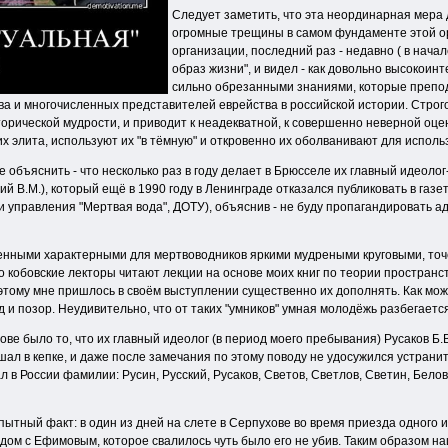
Следует заметить, что эта неординарная мера 
огромные трещины в самом фундаменте этой орг
организации, последний раз - недавно ( в нача
образ жизни", и видел - как довольно высокои
сильно обрезанными знаниями, которые препод
а и многочисленных представителей еврейства в российской истории. Строго
орической мудрости, и приводит к неадекватной, к совершенно неверной оцен
их элита, используют их "в тёмную" и откровенно их оболванивают для исполь
е объяснить - что несколько раз в году делает в Брюсселе их главный идеол
й В.М.), который ещё в 1990 году в Ленинграде отказался публиковать в га
и управления "Мертвая вода", ДОТУ), объяснив - не буду пропагандировать 
ленными характерными для мертвоводников яркими мудреными круговыми, то
о кобовские лекторы читают лекции на основе моих книг по теории пространс
поэтому мне пришлось в своём выступлении существенно их дополнять. Как мо
рд и позор. Неудивительно, что от таких "умников" умная молодёжь разбегаетс
е было то, что их главный идеолог (в период моего пребывания) Русаков Б.В
 в кепке, и даже после замечания по этому поводу не удосужился устранить
л в России фамилии: Русин, Русский, Русаков, Светов, Светлов, Светин, Белов
пытный факт: в один из дней на слете в Серпухове во время приезда одного 
ом с Ефимовым, которое свалилось чуть было его не убив. Таким образом наш