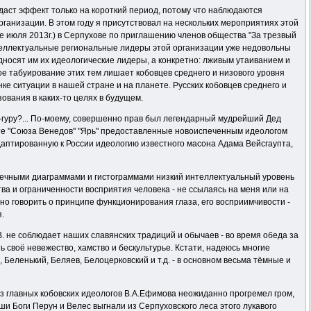
даст эффект только на короткий период, потому что наблюдаются
анизации. В этом году я присутствовал на нескольких мероприятиях этой
ле июля 2013г.) в Серпухове по приглашению членов общества "За трезвый
нтеллектуальные региональные лидеры этой организации уже недовольны
носят им их идеологические лидеры, а конкретно: лживым утаиванием и
е табуирование этих тем лишает кобовцев среднего и низового уровня
ке ситуации в нашей стране и на планете. Русских кобовцев среднего и
зования в каких-то целях в будущем.
ог-гуру?... По-моему, совершенно прав был легендарный мудрейший Дед
зете "Союза Венедов" "Ярь" предоставленные новоиспеченным идеологом
адаптированную к России идеологию известного масона Адама Вейсгаупта,
чечными диаграммами и гистограммами низкий интеллектуальный уровень
тва и ограниченности восприятия человека - не ссылаясь на меня или на
жно говорить о принципе функционирования глаза, его восприимчивости -
я.
. не соблюдает наших славянских традиций и обычаев - во время обеда за
 своё невежество, хамство и бескультурье. Кстати, надеюсь многие
, Беленький, Беляев, Белоцерковский и т.д. - в основном весьма тёмные и
из главных кобовских идеологов В.А.Ефимова неожиданно прогремел гром,
и Боги Перун и Велес выгнали из Серпуховского леса этого лукавого