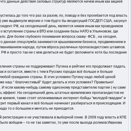
 что данные действия силовых структур являются ничем иным как акцией
тилась до того что раз за разом, по, поводу и без прогибается под власть
!) уже выдвинули версию о том будто бы вездесущий ГОСДЕП США, засунул
резидент РФ, на сегодняшний день, является никем иным как проводником
о вступлении страны в ВТО или создании базы НАТО в Ульяновске, где
ло. Для более глубокого понимания вопроса скажу- ФСБ , на сегодня,
м что данная спецслужба занимается крышеванием бизнеса, продвижением и
олваниванием народа, путем вброса различных пропагандистских штампов.
просто так ни с кем делиться не будет (вспомните хотя бы последние
еления страны не поддерживает Путина и рейтинг его продолжает падать.
 и остается, вместе с тем в Русских городах всё больше и больше
 любой гражданин страны. В этих условиях Путину надо любой ценой
же наш “ благочестивый” будет делать в этих условиях? Правильно!
и. И если какому-нибудь самому одиозному представителю партии ( ну сами
еть эффект. На сегодняшний день штатных кремлевских пропагандистов не
ии кремля, также стоят оплачиваемые интернет-бойцы “молодой гвардии” и
трит первый канал и всё больше начинает разбираться в происходящем. И
 надо то о большем и мечтать не приходится.
 регистрации и не участвовала в выборной гонке. В 2009 году власть в КПЕ
 было вобщем – то не так заметно, то уже после выхода роликов Иванова