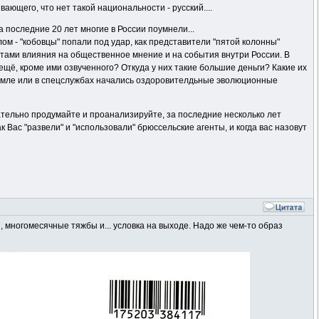
ющего, что нет такой национальности - русский....
а последние 20 лет многие в России поумнели...
м - "кобовцы" попали под удар, как представители "пятой колонны"
нтами влияния на общественное мнение и на события внутри России. В
ещё, кроме ими озвученного? Откуда у них такие большие деньги? Какие их
 Кремле или в спецслужбах начались оздоровителдьные эволюционные
щательно продумайте и проанализируйте, за последние несколько лет
 Вас "развели" и "использовали" брюссельские агенты, и когда вас назовут
, многомесячные тяжбы и... условка на выходе. Надо же чем-то образ