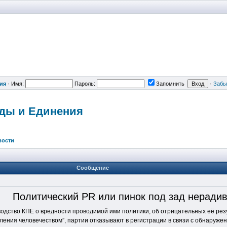
ия
·
Имя:
Пароль:
Запомнить
·
Забы
вды и Единения
вости
Сообщение
Политический PR или пинок под зад неради
водство КПЕ о вредности проводимой ими политики, об отрицательных её рез
ления человечеством”, партии отказывают в регистрации в связи с обнаружен