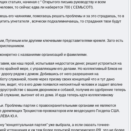
ущих статьях, начиная с “ Открытого письма руководству и всем
человек, то сейчас едва ли наберется 700 ( СЕМЬСОТ!).
ешь его чаяниями, помогаешь решать проблемы и за это страдаешь, то в
тить угнетателя , всячески подхалимничаешь, то страдания твои будут
вым, Путиным или другими ключевыми представителями кремля. Зато есть
 приспешником.
е конкретно с названиями организаций и фамилиями.
вим, как наш герой, испытывая недостаток денег, решил устроиться на
, по крайней мере, с управляющим его делами. Но коллективный Бяков не
т дорогу рядом с домом. Добившись от него разрешения на
боту служанкой, поняв через призму своих концепций что и тут дано
тин, видит, что в его доме появился непонятный человек и задает вполне
трудоустройстве с вашим дворником и собакой, получив их одобрение теперь
й служанке, выгонит её из дома. И куда теперь идти коллективному
тьи. Проблемы партии с правоохранительными органами не являются
не дремлющих Троцкистов-провокаторов или вездесущего Госдепа США.
ЛЁВА Ю.А.
ну “концептуальная партия” уже выбрала, а если сказать точнее-
цией устрашения и уж тем более попыткой политического PR, это не более