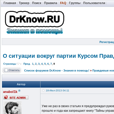
Главная
|
Трекер
|
Поиск
|
Правила
|
FAQ
|
Группы
|
Пользователи
|
Регистрац
О ситуации вокруг партии Курсом Пра
Страницы
:
Пред.
1
,
2
,
3
,
4
,
5
,
6
,
7
,
8
Список форумов Dr.Know - Знания в помощь!
»
Правдивые но
Автор
®
18-Июл-2013 04:11
anabol1k
Уже не раз в своих статьях я предупреждал руко
прошло и года как запрещают книгу “Тайны управ