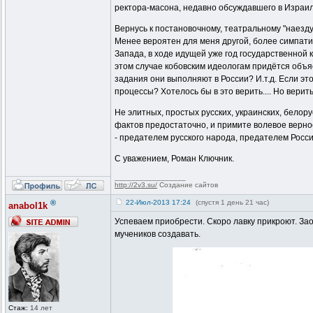
ректора-масона, недавно обсуждавшего в Израиле
Вернусь к постановочному, театральному "наезду
Менее вероятен для меня другой, более симпати
Запада, в ходе идущей уже год государственной
этом случае кобовским идеологам придётся объяс
задания они выполняют в России? И.т.д. Если эт
процессы? Хотелось бы в это верить.... Но верить
Не элитных, простых русских, украинских, белор
фактов предостаточно, и примите волевое верное
- предателем русского народа, предателем России
С уважением, Роман Ключник.
_________________
http://2v3.su/
Создание сайтов
®
22-Июл-2013 17:24
(спустя 1 день 21 час)
anabol1k
Успеваем приобрести. Скоро лавку прикроют. Зао
мучеников создавать.
Стаж:
14 лет