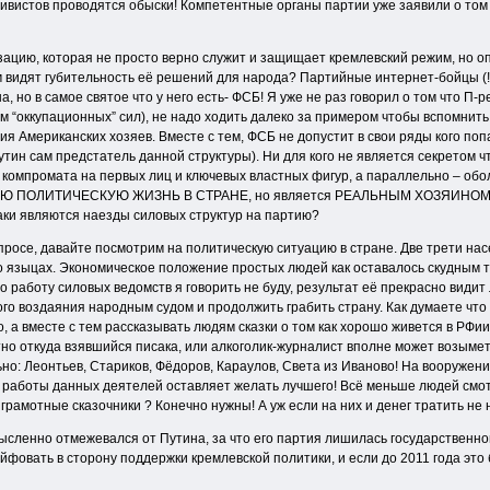
ктивистов проводятся обыски! Компетентные органы партии уже заявили о том
цию, которая не просто верно служит и защищает кремлевский режим, но опус
 видят губительность её решений для народа? Партийные интернет-бойцы (
 но в самое святое что у него есть- ФСБ! Я уже не раз говорил о том что П-
 “оккупационных” сил), не надо ходить далеко за примером чтобы вспомнить 
я Американских хозяев. Вместе с тем, ФСБ не допустит в свои ряды кого попа
Путин сам предстатель данной структуры). Ни для кого не является секрето
м компромата на первых лиц и ключевых властных фигур, а параллельно – об
ВСЮ ПОЛИТИЧЕСКУЮ ЖИЗНЬ В СТРАНЕ, но является РЕАЛЬНЫМ ХОЗЯИНОМ РФ и 
таки являются наезды силовых структур на партию?
росе, давайте посмотрим на политическую ситуацию в стране. Две трети нас
 языцах. Экономическое положение простых людей как оставалось скудным так
работу силовых ведомств я говорить не буду, результат её прекрасно видит
го воздаяния народным судом и продолжить грабить страну. Как думаете что 
, а вместе с тем рассказывать людям сказки о том как хорошо живется в РФи
нятно откуда взявшийся писака, или алкоголик-журналист вполне может возым
ьно: Леонтьев, Стариков, Фёдоров, Караулов, Света из Иваново! На вооружен
ь работы данных деятелей оставляет желать лучшего! Всё меньше людей смо
 грамотные сказочники ? Конечно нужны! А уж если на них и денег тратить не
мысленно отмежевался от Путина, за что его партия лишилась государственной
йфовать в сторону поддержки кремлевской политики, и если до 2011 года это