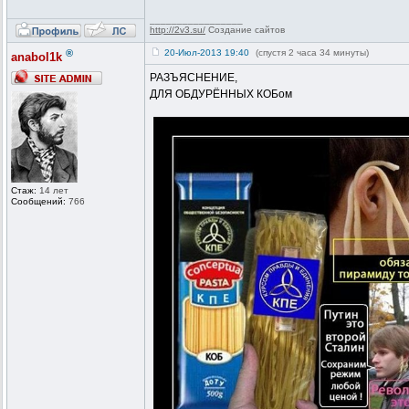
_________________
http://2v3.su/
Создание сайтов
®
20-Июл-2013 19:40
(спустя 2 часа 34 минуты)
anabol1k
РАЗЪЯСНЕНИЕ,
ДЛЯ ОБДУРЁННЫХ КОБом
Стаж:
14 лет
Сообщений:
766