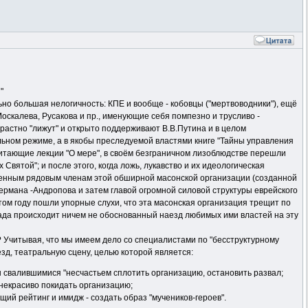
"
о большая нелогичность: КПЕ и вообще - кобовцы ("мертвоводники"), ещё
Москалева, Русакова и пр., именующие себя помпезно и трусливо -
растно "лижут" и открыто поддерживают В.В.Путина и в целом
ьном режиме, а в якобы преследуемой властями книге "Тайны управления
читающие лекции "О мере", в своём безграничном лизоблюдстве перешли
 Святой"; и после этого, когда ложь, лукавство и их идеологическая
ненным рядовым членам этой обширной масонской организации (созданной
мана -Андропова и затем главой огромной силовой структуры еврейского
том году пошли упорные слухи, что эта масонская организация трещит по
спада происходит ничем не обоснованный наезд любимых ими властей на эту
с? Учитывая, что мы имеем дело со специалистами по "бесструктурному
д, театральную сцену, целью которой является:
ы свалившимися "несчастьем сплотить организацию, остановить развал;
й некрасиво покидать организацию;
ий рейтинг и имидж - создать образ "мучеников-героев".