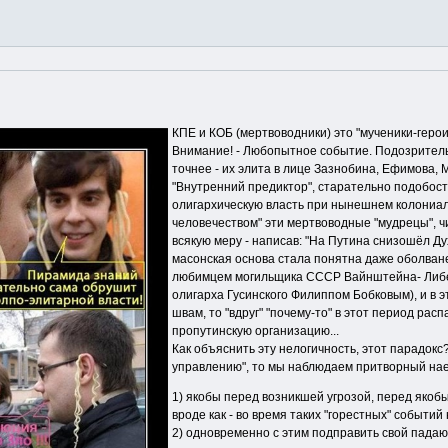
КПЕ и КОБ (мертвоводники) это "мученики-герои
Внимание! - Любопытное событие. Подозрительн
точнее - их элита в лице Зазнобина, Ефимова, 
"Внутренний предиктор", старательно подобост
олигархическую власть при нынешнем колониал
человечеством" эти мертвоводные "мудрецы", 
всякую меру - написав: "На Путина снизошёл Дух
масонская основа стала понятна даже оболва
любимцем могильщика СССР Вайнштейна- Либер
олигарха Гусинского Филиппом Бобковым), и в э
швам, то "вдруг" "почему-то" в этот период ра
пропутинскую организацию...
Как объяснить эту нелогичность, этот парадок
управлению", то мы наблюдаем притворный наез
1) якобы перед возникшей угрозой, перед якоб
вроде как - во время таких "горестных" событи
2) одновременно с этим подправить свой падающ