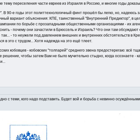
 тему переселения части евреев из Израиля в Россию, и многие годы доказыва
". В 90-е годы этот политтехнологичный финт прошёл бы легко, но, надеюсь з
чный вариант объяснения: КПЕ, таинственный "Внутренний Предиктор", в цело
 кампании по борьбе с прозападными общественными организациями - их аге
нить - почему они зачастили в Брюссель и Израиль? Что они там обсуждают 
о так... - то неужели под давлением внешних и внутренних обстоятельств в
ся в это с трудом... Хотя надежда на это ещё тлеет.
усских кобовцев - кобовских "толпарей" среднего звена предостерегаю: всё т
 решение, чтобы затем Вам не было мучительно стыдно, когда осознаете - как
...
дно с теми, кого надо подставить. Будет вой и борьба с невинно осуждёнными