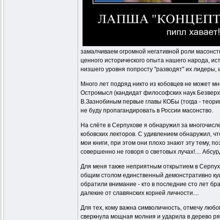
замалчиваем огромной негативной роли масонств
ценного исторического опыта нашего народа, ист
низшего уровня попросту "разводят" их лидеры, 
Много лет подряд никто из кобовцев не может мн
Остромысл (кандидат философских наук Безверхи
В.Зазнобиным первые главы КОБы (тогда - теори
не буду пропагандировать в России масонство.
На слёте в Серпухове я обнаружил за многочис
кобовских лекторов. С удивлением обнаружил, чт
мои книги, при этом они плохо знают эту тему, 
совершенно не говоря о световых лучах!.... Абсу
Для меня также неприятным открытием в Серпухов
общим столом единственный демонстративно кушал
обратили внимание - кто в последние сто лет бра
далекие от славянских корней личности....
Для тех, кому важна символичность, отмечу любо
сверкнула мощная молния и ударила в дерево ряд