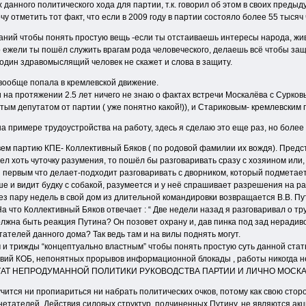
данного политического хода для партии, т.к. говорил об этом в своих предыд
 отметить тот факт, что если в 2009 году в партии состояло более 55 тысяч 
аний чтобы понять простую вещь -если ты отстаиваешь интересы народа, жив
 ежели ты пошёл служить врагам рода человеческого, делаешь всё чтобы защи
 один здравомыслящий человек не скажет и слова в защиту.
Е вообще попала в кремлевской движение.
 на протяжении 2.5 лет ничего не знаю о фактах встречи Москалёва с Сурко
тым депутатом от партии ( уже понятно какой!)), и Стариковым- кремлевским
а примере трудоустройства на работу, здесь я сделаю это еще раз, но боле
м партию КПЕ- Коллективный Бяков ( по родовой фамилии их вождя). Предста
мел хоть чуточку разумения, то пошёл бы разговаривать сразу с хозяином или
и первым что делает-подходит разговаривать с дворником, который подметае
е и видит будку с собакой, разумеется и у неё спрашивает разрешения на ра
рез пару недель в свой дом из длительной командировки возвращается В.В. Пу
 На что Коллективный Бяков отвечает : “ Две недели назад я разговаривал о 
олжна быть реакция Путина? Он позовет охрану и, дав пинка под зад нерадиво
ателей данного дома? Так ведь там и на вилы поднять могут.
и трижды “концептуально властным” чтобы понять простую суть данной ста
твий КОБ, непонятных прорывов информационной блокады , работы никогда 
ТАТ НЕПРОДУМАННОЙ ПОЛИТИКИ РУКОВОДСТВА ПАРТИИ И ЛИЧНО МОСКА
чится ни пропиариться ни набрать политических очков, потому как свою сторо
нетателей. Действия силовых структур, подчиненных Путину, не являются ак