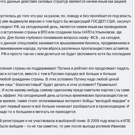
 что данные действия силовых структур являются ничем иным как акцией
тилась до того что раз за разом, по, поводу и без прогибается под власть
!) уже выдвинули версию о том будто бы вездесущий ГОСДЕП США, засунул
резидент РФ, на сегодняшний день, является никем иным как проводником
о вступлении страны в ВТО или создании базы НАТО в Ульяновске, где
ло. Для более глубокого понимания вопроса скажу- ФСБ , на сегодня,
м что данная спецслужба занимается крышеванием бизнеса, продвижением и
олваниванием народа, путем вброса различных пропагандистских штампов.
просто так ни с кем делиться не будет (вспомните хотя бы последние
еления страны не поддерживает Путина и рейтинг его продолжает падать.
 и остается, вместе с тем в Русских городах всё больше и больше
 любой гражданин страны. В этих условиях Путину надо любой ценой
же наш “ благочестивый” будет делать в этих условиях? Правильно!
и. И если какому-нибудь самому одиозному представителю партии ( ну сами
еть эффект. На сегодняшний день штатных кремлевских пропагандистов не
ии кремля, также стоят оплачиваемые интернет-бойцы “молодой гвардии” и
трит первый канал и всё больше начинает разбираться в происходящем. И
 надо то о большем и мечтать не приходится.
 регистрации и не участвовала в выборной гонке. В 2009 году власть в КПЕ
 было вобщем – то не так заметно, то уже после выхода роликов Иванова