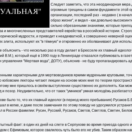
Следует заметить, что эта неординарная мера 
огромные трещины в самом фундаменте этой орг
организации, последний раз - недавно ( в нача
образ жизни", и видел - как довольно высокои
сильно обрезанными знаниями, которые препод
а и многочисленных представителей еврейства в российской истории. Строго
орической мудрости, и приводит к неадекватной, к совершенно неверной оцен
их элита, используют их "в тёмную" и откровенно их оболванивают для исполь
е объяснить - что несколько раз в году делает в Брюсселе их главный идеол
й В.М.), который ещё в 1990 году в Ленинграде отказался публиковать в га
и управления "Мертвая вода", ДОТУ), объяснив - не буду пропагандировать 
ленными характерными для мертвоводников яркими мудреными круговыми, то
о кобовские лекторы читают лекции на основе моих книг по теории пространс
поэтому мне пришлось в своём выступлении существенно их дополнять. Как мо
рд и позор. Неудивительно, что от таких "умников" умная молодёжь разбегаетс
е было то, что их главный идеолог (в период моего пребывания) Русаков Б.В
 в кепке, и даже после замечания по этому поводу не удосужился устранить
л в России фамилии: Русин, Русский, Русаков, Светов, Светлов, Светин, Белов
пытный факт: в один из дней на слете в Серпухове во время приезда одного 
ом с Ефимовым, которое свалилось чуть было его не убив. Таким образом наш