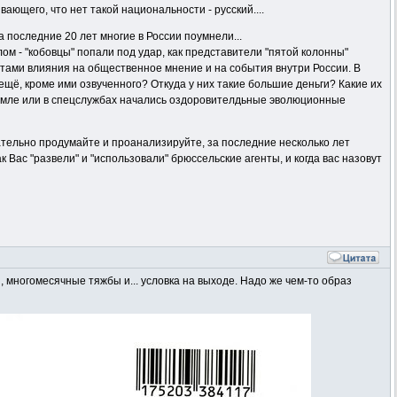
ющего, что нет такой национальности - русский....
а последние 20 лет многие в России поумнели...
м - "кобовцы" попали под удар, как представители "пятой колонны"
нтами влияния на общественное мнение и на события внутри России. В
ещё, кроме ими озвученного? Откуда у них такие большие деньги? Какие их
 Кремле или в спецслужбах начались оздоровителдьные эволюционные
щательно продумайте и проанализируйте, за последние несколько лет
 Вас "развели" и "использовали" брюссельские агенты, и когда вас назовут
, многомесячные тяжбы и... условка на выходе. Надо же чем-то образ