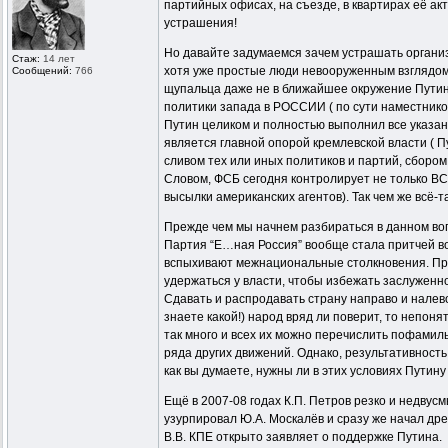
партийных офисах, на съезде, в квартирах её а
устрашения!
Но давайте задумаемся зачем устрашать организа
Стаж:
14 лет
хотя уже простые люди невооруженным взглядом
Сообщений:
766
щупальца даже не в ближайшее окружение Путина,
политики запада в РОССИИ ( по сути наместником
Путин целиком и полностью выполнил все указани
является главной опорой кремлевской власти ( 
сливом тех или иных политиков и партий, сборо
Словом, ФСБ сегодня контролирует не только 
высылки американских агентов). Так чем же всё-
Прежде чем мы начнем разбираться в данном воп
Партия “Е…ная Россия” вообще стала притчей во
вспыхивают межнациональные столкновения. Про 
удержаться у власти, чтобы избежать заслуженно
Сдавать и распродавать страну направо и налево
знаете какой!) народ вряд ли поверит, то непо
так много и всех их можно перечислить пофамил
ряда других движений. Однако, результативност
как вы думаете, нужны ли в этих условиях Путину
Ещё в 2007-08 годах К.П. Петров резко и недвус
узурпировал Ю.А. Москалёв и сразу же начал дре
В.В. КПЕ открыто заявляет о поддержке Путина.