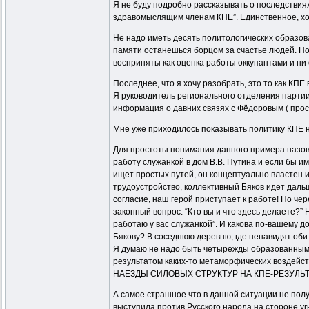
Я не буду подробно рассказывать о последствиях 
здравомыслящим членам КПЕ”. Единственное, хочу
Не надо иметь десять политологических образов
памяти останешься борцом за счастье людей. Но
восприняты как оценка работы оккупантами и ни
Последнее, что я хочу разобрать, это то как КП
Я руководитель регионального отделения партии
информация о давних связях с Фёдоровым ( прос
Мне уже приходилось показывать политику КПЕ н
Для простоты понимания данного примера назове
работу служанкой в дом В.В. Путина и если бы и
ищет простых путей, он концептуально властен 
трудоустройство, коллективный Бяков идет дальш
согласие, наш герой приступает к работе! Но че
законный вопрос: “Кто вы и что здесь делаете?”
работаю у вас служанкой”. И какова по-вашему д
Бякову? В соседнюю деревню, где ненавидят обит
Я думаю не надо быть четырежды образованным 
результатом каких-то метаморфических воздейс
НАЕЗДЫ СИЛОВЫХ СТРУКТУР НА КПЕ-РЕЗУЛЬ
А самое страшное что в данной ситуации не полу
выступила против Русского народа на стороне уг