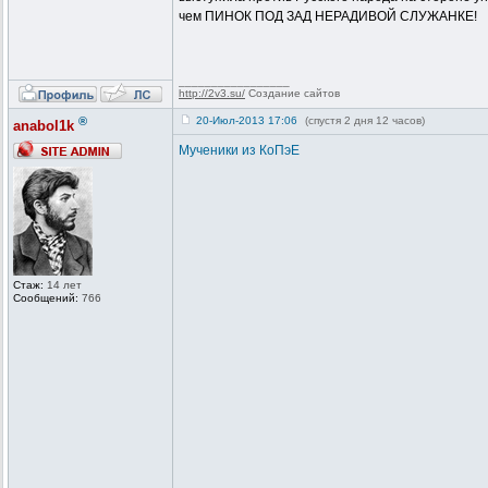
чем ПИНОК ПОД ЗАД НЕРАДИВОЙ СЛУЖАНКЕ!
_________________
http://2v3.su/
Создание сайтов
®
20-Июл-2013 17:06
(спустя 2 дня 12 часов)
anabol1k
Мученики из КоПэЕ
Стаж:
14 лет
Сообщений:
766