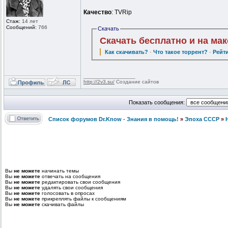
Качество
: TVRip
Стаж:
14 лет
Сообщений:
766
Скачать
Скачать бесплатно и на ма
Как скачивать?
·
Что такое торрент?
·
Рейт
_________________
http://2v3.su/
Создание сайтов
Показать сообщения:
Список форумов Dr.Know - Знания в помощь!
»
Эпоха СССР
»
Вы
не можете
начинать темы
Вы
не можете
отвечать на сообщения
Вы
не можете
редактировать свои сообщения
Вы
не можете
удалять свои сообщения
Вы
не можете
голосовать в опросах
Вы
не можете
прикреплять файлы к сообщениям
Вы
не можете
скачивать файлы