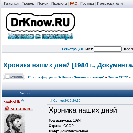
Главная
|
Трекер
|
Поиск
|
Правила
|
FAQ
|
Группы
|
Пользователи
|
Регистрация
·
Имя:
Парол
Хроника наших дней [1984 г., Документ
Список форумов Dr.Know - Знания в помощь!
»
Эпоха СССР
»
Автор
®
01-Фев-2012 20:16
anabol1k
Хроника наших дней
Год выпуска
: 1984
Страна
: СССР
Жанр
: Документальное