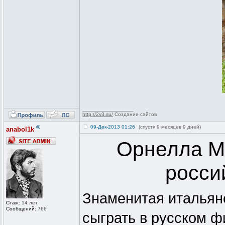
_________________
http://2v3.su/
Создание сайтов
®
09-Дек-2013 01:26
(спустя 9 месяцев 9 дней)
anabol1k
Орнелла Му
росси
Знаменитая итальян
Стаж:
14 лет
Сообщений:
766
сыграть в русском ф