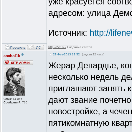
уже красуется соот
адресом: улица Демо
Источник:
http://lifen
_________________
http://2v3.su/
Создание сайтов
®
27-Фев-2013 13:52
(спустя 22 часа)
anabol1k
Жерар Депардье, кон
несколько недель де
приглашают занять 
дают звание почетно
Стаж:
14 лет
Сообщений:
766
новостройке, а чечен
пятикомнатную кварт