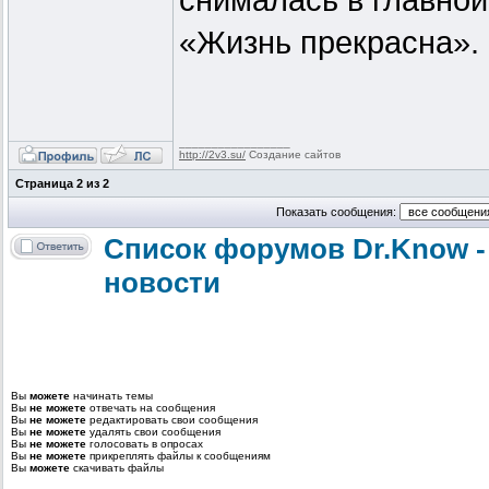
снималась в главной
«Жизнь прекрасна».
_________________
http://2v3.su/
Создание сайтов
Страница
2
из
2
Показать сообщения:
Список форумов Dr.Know -
новости
Вы
можете
начинать темы
Вы
не можете
отвечать на сообщения
Вы
не можете
редактировать свои сообщения
Вы
не можете
удалять свои сообщения
Вы
не можете
голосовать в опросах
Вы
не можете
прикреплять файлы к сообщениям
Вы
можете
скачивать файлы