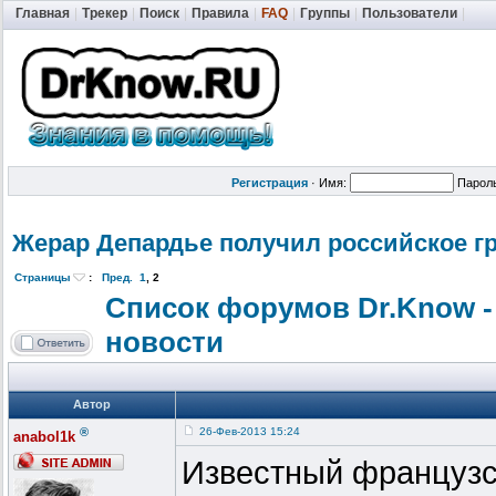
Главная
|
Трекер
|
Поиск
|
Правила
|
FAQ
|
Группы
|
Пользователи
|
Регистрация
·
Имя:
Парол
Жерар Депардье получил российское г
Страницы
:
Пред.
1
,
2
Список форумов Dr.Know -
новости
Автор
®
26-Фев-2013 15:24
anabol1k
Известный французс