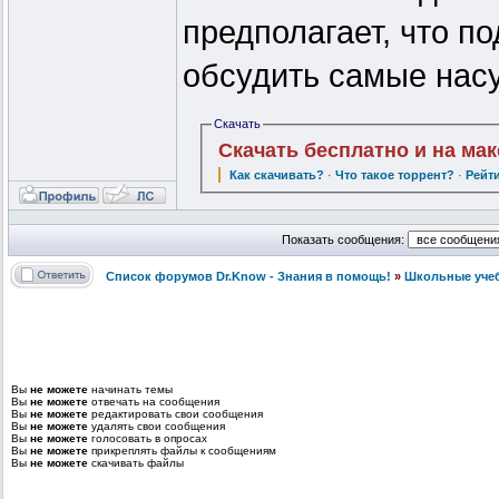
предполагает, что п
обсудить самые нас
Скачать
Скачать бесплатно и на ма
Как скачивать?
·
Что такое торрент?
·
Рейт
Показать сообщения:
Список форумов Dr.Know - Знания в помощь!
»
Школьные уче
Вы
не можете
начинать темы
Вы
не можете
отвечать на сообщения
Вы
не можете
редактировать свои сообщения
Вы
не можете
удалять свои сообщения
Вы
не можете
голосовать в опросах
Вы
не можете
прикреплять файлы к сообщениям
Вы
не можете
скачивать файлы