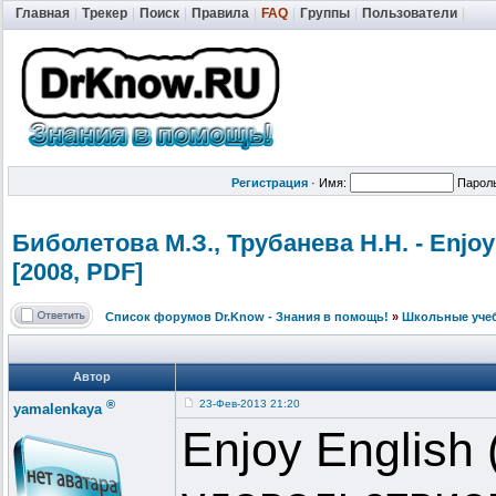
Главная
|
Трекер
|
Поиск
|
Правила
|
FAQ
|
Группы
|
Пользователи
|
Регистрация
·
Имя:
Парол
Биболетова М.З., Трубанева Н.Н. - Enjo
[2008, PDF]
Список форумов Dr.Know - Знания в помощь!
»
Школьные уче
Автор
®
23-Фев-2013 21:20
yamalenkaya
Enjoy English