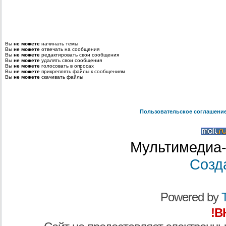
Вы
не можете
начинать темы
Вы
не можете
отвечать на сообщения
Вы
не можете
редактировать свои сообщения
Вы
не можете
удалять свои сообщения
Вы
не можете
голосовать в опросах
Вы
не можете
прикреплять файлы к сообщениям
Вы
не можете
скачивать файлы
Пользовательское соглашени
Мультимедиа-
Созд
Powered by
T
!В