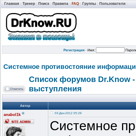
Главная
|
Трекер
|
Поиск
|
Правила
|
FAQ
|
Группы
|
Пользователи
|
Регистрация
·
Имя:
Парол
Системное противостоян
ие информаци
Список форумов Dr.Know -
выступления
Автор
®
03-Дек-2012 05:29
anabol1k
Системное пр