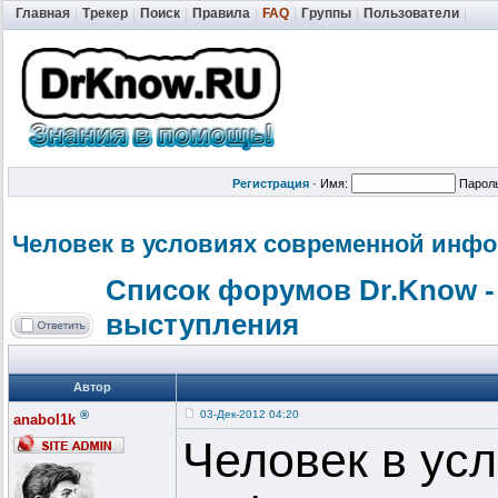
Главная
|
Трекер
|
Поиск
|
Правила
|
FAQ
|
Группы
|
Пользователи
|
Регистрация
·
Имя:
Парол
Человек в условиях современной инф
Список форумов Dr.Know -
выступления
Автор
®
03-Дек-2012 04:20
anabol1k
Человек в ус