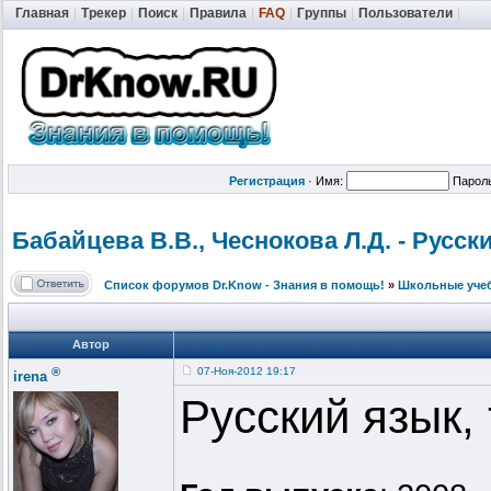
Главная
|
Трекер
|
Поиск
|
Правила
|
FAQ
|
Группы
|
Пользователи
|
Регистрация
·
Имя:
Парол
Бабайцева В.В., Чеснокова Л.Д. - Русски
Список форумов Dr.Know - Знания в помощь!
»
Школьные уче
Автор
®
07-Ноя-2012 19:17
irena
Русский язык, 