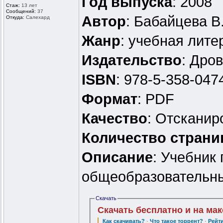
Год выпуска
: 2008
Стаж:
13 лет
Сообщений:
37
Автор
: Бабайцева В
Откуда:
Салехард
Жанр
: учебная лите
Издательство
: Дро
ISBN
: 978-5-358-047
Формат
: PDF
Качество
: Отскани
Количество страни
Описание
: Учебник
общеобразовательны
Скачать
Скачать бесплатно и на ма
Как скачивать?
·
Что такое торрент?
·
Рейт