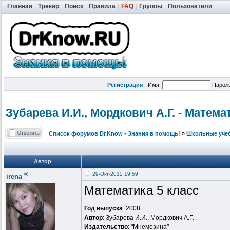
Главная
|
Трекер
|
Поиск
|
Правила
|
FAQ
|
Группы
|
Пользователи
|
Регистрация
·
Имя:
Парол
Зубарева И.И., Мордкович А.Г. - Математ
Список форумов Dr.Know - Знания в помощь!
»
Школьные уче
Автор
®
29-Окт-2012 19:59
irena
Математика 5 класс
Год выпуска
: 2008
Автор
: Зубарева И.И., Мордкович А.Г.
Издательство
: "Мнемозина"