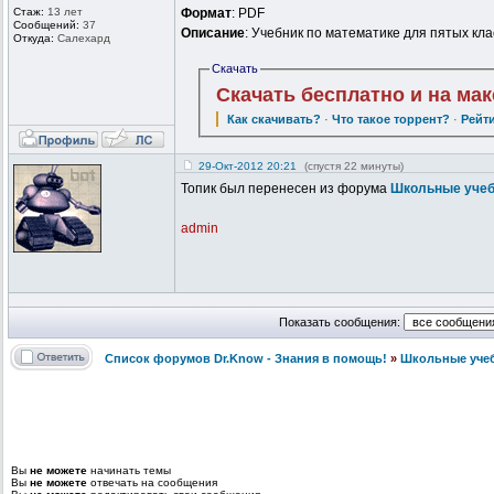
Стаж:
13 лет
Формат
: PDF
Сообщений:
37
Описание
: Учебник по математике для пятых к
Откуда:
Салехард
Скачать
Скачать бесплатно и на ма
Как скачивать?
·
Что такое торрент?
·
Рейт
29-Окт-2012 20:21
(спустя 22 минуты)
Топик был перенесен из форума
Школьные учеб
admin
Показать сообщения:
Список форумов Dr.Know - Знания в помощь!
»
Школьные уче
Вы
не можете
начинать темы
Вы
не можете
отвечать на сообщения