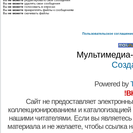
Вы
не можете
редактировать свои сообщения
Вы
не можете
удалять свои сообщения
Вы
не можете
голосовать в опросах
Вы
не можете
прикреплять файлы к сообщениям
Вы
не можете
скачивать файлы
Пользовательское соглашени
Мультимедиа-
Созд
Powered by
T
!В
Сайт не предоставляет электронны
коллекционированием и каталогизацией
нашими читателями. Если вы являетесь
материала и не желаете, чтобы ссылка н