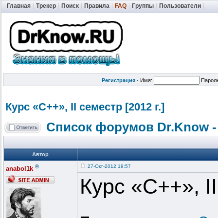
Главная
|
Трекер
|
Поиск
|
Правила
|
FAQ
|
Группы
|
Пользователи
|
Регистрация
·
Имя:
Парол
Курс «C++», II семестр [2012 г.]
Список форумов Dr.Know -
Автор
®
27-Окт-2012 19:57
anabol1k
Курс «C++», I