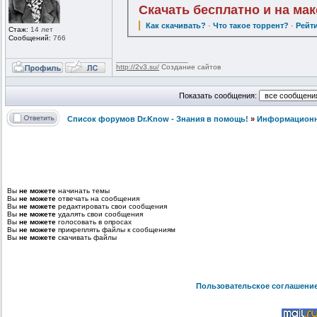
Скачать бесплатно и на ма
Как скачивать?
·
Что такое торрент?
·
Рейт
Стаж:
14 лет
Сообщений:
766
_________________
http://2v3.su/
Создание сайтов
Показать сообщения:
Список форумов Dr.Know - Знания в помощь!
»
Информационно
Вы
не можете
начинать темы
Вы
не можете
отвечать на сообщения
Вы
не можете
редактировать свои сообщения
Вы
не можете
удалять свои сообщения
Вы
не можете
голосовать в опросах
Вы
не можете
прикреплять файлы к сообщениям
Вы
не можете
скачивать файлы
Пользовательское соглашени