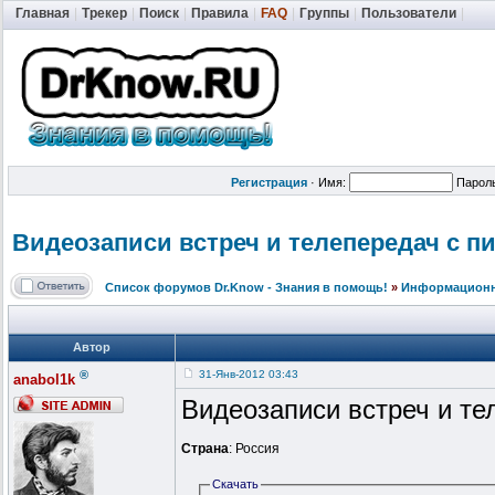
Главная
|
Трекер
|
Поиск
|
Правила
|
FAQ
|
Группы
|
Пользователи
|
Регистрация
·
Имя:
Парол
Видеозаписи встреч и телепередач с п
Список форумов Dr.Know - Знания в помощь!
»
Информационно
Автор
®
31-Янв-2012 03:43
anabol1k
Видеозаписи встреч и те
Страна
: Россия
Скачать