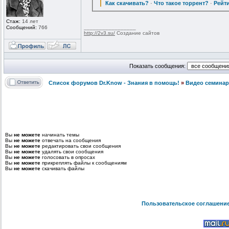
Как скачивать?
·
Что такое торрент?
·
Рейт
Стаж:
14 лет
Сообщений:
766
_________________
http://2v3.su/
Создание сайтов
Показать сообщения:
Список форумов Dr.Know - Знания в помощь!
»
Видео семинар
Вы
не можете
начинать темы
Вы
не можете
отвечать на сообщения
Вы
не можете
редактировать свои сообщения
Вы
не можете
удалять свои сообщения
Вы
не можете
голосовать в опросах
Вы
не можете
прикреплять файлы к сообщениям
Вы
не можете
скачивать файлы
Пользовательское соглашени