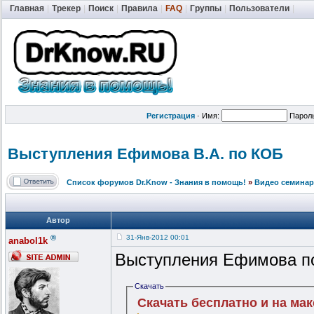
Главная
|
Трекер
|
Поиск
|
Правила
|
FAQ
|
Группы
|
Пользователи
|
Регистрация
·
Имя:
Парол
Выступления Ефимова В.А. по КОБ
Список форумов Dr.Know - Знания в помощь!
»
Видео семинар
Автор
®
31-Янв-2012 00:01
anabol1k
Выступления Ефимова п
Скачать
Скачать бесплатно и на ма