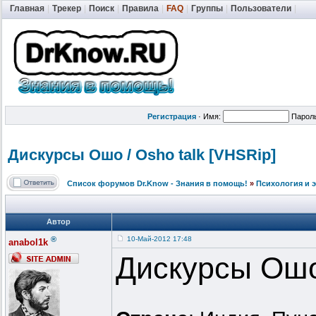
Главная
|
Трекер
|
Поиск
|
Правила
|
FAQ
|
Группы
|
Пользователи
|
Регистрация
·
Имя:
Парол
Дискурсы Ошо / Osho talk [VHSRip]
Список форумов Dr.Know - Знания в помощь!
»
Психология и 
Автор
®
10-Май-2012 17:48
anabol1k
Дискурсы Ошо 