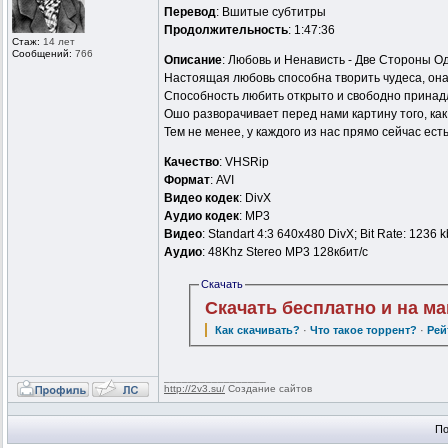
Перевод
: Вшитые субтитры
Продолжительность
: 1:47:36
Стаж:
14 лет
Сообщений:
766
Описание
: Любовь и Ненависть - Две Стороны 
Настоящая любовь способна творить чудеса, она
Способность любить открыто и свободно принадл
Ошо разворачивает перед нами картину того, ка
Тем не менее, у каждого из нас прямо сейчас е
Качество
: VHSRip
Формат
: AVI
Видео кодек
: DivX
Аудио кодек
: MP3
Видео
: Standart 4:3 640x480 DivX; Bit Rate: 1236 
Аудио
: 48Khz Stereo MP3 128кбит/c
Скачать
Скачать бесплатно и на м
Как скачивать?
·
Что такое торрент?
·
Рей
_________________
http://2v3.su/
Создание сайтов
По