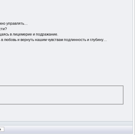
ожно управлять…
сти?
ащаясь в лицемерие и подражание.
ь в любовь и вернуть нашим чувствам подлинность и глубину…