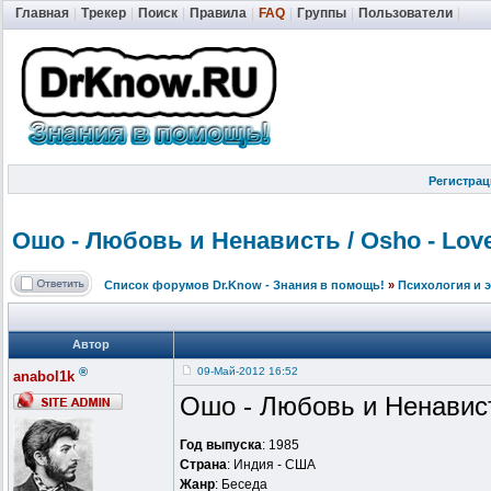
Главная
|
Трекер
|
Поиск
|
Правила
|
FAQ
|
Группы
|
Пользователи
|
Регистрац
Ошо - Любовь и Ненависть / Osho - Love 
Список форумов Dr.Know - Знания в помощь!
»
Психология и 
Автор
®
09-Май-2012 16:52
anabol1k
Ошо - Любовь и Ненавист
Год выпуска
: 1985
Страна
: Индия - США
Жанр
: Беседа