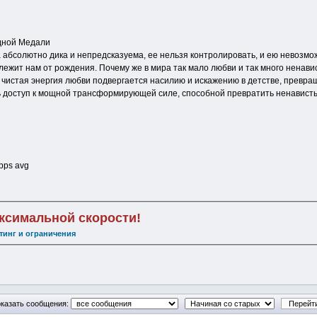
Одной Медали
 абсолютно дика и непредсказуема, ее нельзя контролировать, и ею невозм
ежит нам от рождения. Почему же в мира так мало любви и так много ненави
к чистая энергия любви подвергается насилию и искажению в детстве, превр
сть доступ к мощной трансформирующей силе, способной превратить ненавист
kbps avg
аксимальной скорости!
тинг и ограничения
казать сообщения: