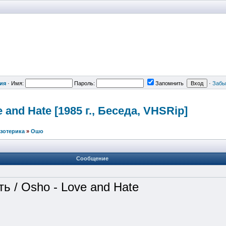
ия
·
Имя:
Пароль:
Запомнить
·
Забы
and Hate [1985 г., Беседа, VHSRip]
эзотерика
»
Ошо
Сообщение
ь / Osho - Love and Hate